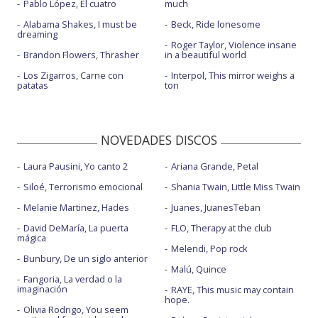
Pablo López, El cuatro
much
Alabama Shakes, I must be
Beck, Ride lonesome
dreaming
Roger Taylor, Violence insane
Brandon Flowers, Thrasher
in a beautiful world
Los Zigarros, Carne con
Interpol, This mirror weighs a
patatas
ton
NOVEDADES DISCOS
Laura Pausini, Yo canto 2
Ariana Grande, Petal
Siloé, Terrorismo emocional
Shania Twain, Little Miss Twain
Melanie Martinez, Hades
Juanes, JuanesTeban
David DeMaría, La puerta
FLO, Therapy at the club
mágica
Melendi, Pop rock
Bunbury, De un siglo anterior
Malú, Quince
Fangoria, La verdad o la
imaginación
RAYE, This music may contain
hope.
Olivia Rodrigo, You seem