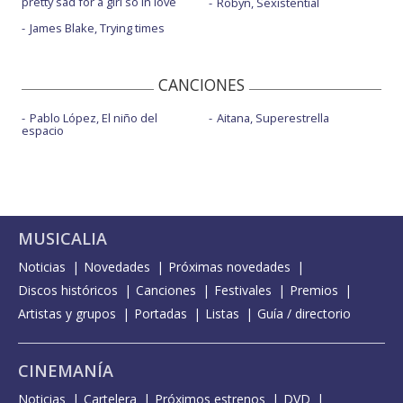
pretty sad for a girl so in love
Robyn, Sexistential
James Blake, Trying times
CANCIONES
Pablo López, El niño del
Aitana, Superestrella
espacio
MUSICALIA
Noticias
Novedades
Próximas novedades
Discos históricos
Canciones
Festivales
Premios
Artistas y grupos
Portadas
Listas
Guía / directorio
CINEMANÍA
Noticias
Cartelera
Próximos estrenos
DVD