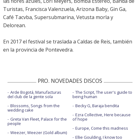
las flores azules, Lori Meyers, Bomba Estéreo, Banda de
Turistas, Francisca Valenzuela, Arizona Baby, Gin Ga,
Café Tacvba, Supersubmarina, Vetusta morla y
Delorean.
En 2017 el festival se traslada a Caldas de Reis, también
en la provincia de Pontevedra.
PRO. NOVEDADES DISCOS
Arde Bogotá, Manufacturas
The Script, The user's guide to
del club de la gente sola
being human
Blossoms, Songs from the
Becky G, Baraja bendita
wedding cake
Ezra Collective, Here because
Greta Van Fleet, Palace for the
of hope
people
Europe, Come this madness
Weezer, Weezer (Gold album)
Ellie Goulding, I know too