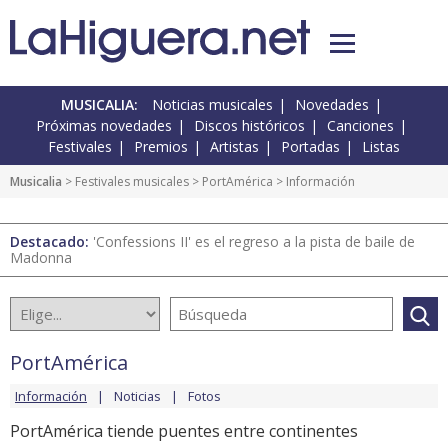
MUSICALIA:
Noticias musicales
Novedades
Próximas novedades
Discos históricos
Canciones
Festivales
Premios
Artistas
Portadas
Listas
Musicalia
>
Festivales musicales
>
PortAmérica
> Información
Destacado:
'Confessions II' es el regreso a la pista de baile de
Madonna
PortAmérica
Información
Noticias
Fotos
PortAmérica tiende puentes entre continentes