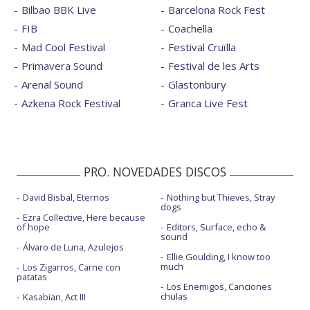
Bilbao BBK Live
Barcelona Rock Fest
FIB
Coachella
Mad Cool Festival
Festival Cruïlla
Primavera Sound
Festival de les Arts
Arenal Sound
Glastonbury
Azkena Rock Festival
Granca Live Fest
PRO. NOVEDADES DISCOS
David Bisbal, Eternos
Nothing but Thieves, Stray
dogs
Ezra Collective, Here because
of hope
Editors, Surface, echo &
sound
Álvaro de Luna, Azulejos
Ellie Goulding, I know too
much
Los Zigarros, Carne con
patatas
Los Enemigos, Canciones
chulas
Kasabian, Act III