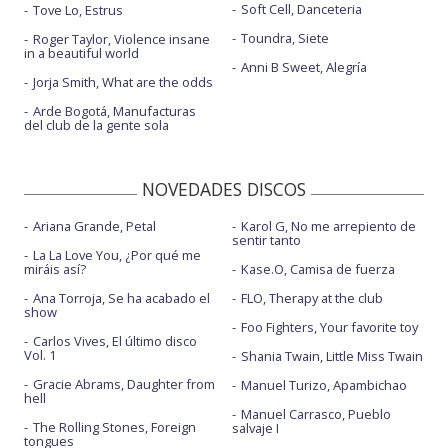
Soft Cell, Danceteria
Tove Lo, Estrus
Toundra, Siete
Roger Taylor, Violence insane
in a beautiful world
Anni B Sweet, Alegría
Jorja Smith, What are the odds
Arde Bogotá, Manufacturas
del club de la gente sola
NOVEDADES DISCOS
Ariana Grande, Petal
Karol G, No me arrepiento de
sentir tanto
La La Love You, ¿Por qué me
miráis así?
Kase.O, Camisa de fuerza
Ana Torroja, Se ha acabado el
FLO, Therapy at the club
show
Foo Fighters, Your favorite toy
Carlos Vives, El último disco
Vol. 1
Shania Twain, Little Miss Twain
Gracie Abrams, Daughter from
Manuel Turizo, Apambichao
hell
Manuel Carrasco, Pueblo
The Rolling Stones, Foreign
salvaje I
tongues