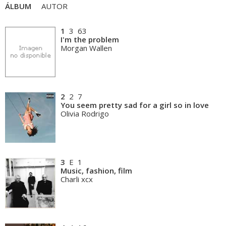
ÁLBUM
AUTOR
1
3 63
I'm the problem
Morgan Wallen
2
2 7
You seem pretty sad for a girl so in love
Olivia Rodrigo
3
E 1
Music, fashion, film
Charli xcx