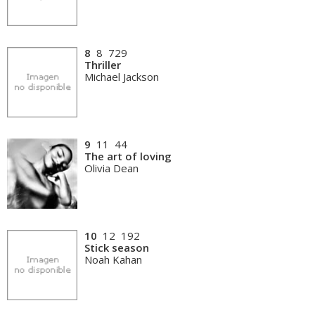
8
8 729
Thriller
Michael Jackson
9
11 44
The art of loving
Olivia Dean
10
12 192
Stick season
Noah Kahan