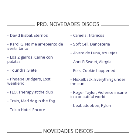
PRO. NOVEDADES DISCOS
David Bisbal, Eternos
Camela, Titánicos
Karol G, No me arrepiento de
Soft Cell, Danceteria
sentir tanto
Álvaro de Luna, Azulejos
Los Zigarros, Carne con
patatas
Anni B Sweet, Alegría
Toundra, Siete
Eels, Cookie happened
Phoebe Bridgers, Lost
Nickelback, Everything under
weekend
the sun
FLO, Therapy at the club
Roger Taylor, Violence insane
in a beautiful world
Train, Mad dog in the fog
beabadoobee, Pylon
Tokio Hotel, Encore
NOVEDADES DISCOS