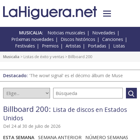
MUSICALIA:
Noticias musicales
Novedades
Próximas novedades
Discos históricos
Canciones
Festivales
Premios
Artistas
Portadas
Listas
Musicalia
>
Listas de éxito y ventas
> Billboard 200
Destacado:
'The wow! signal' es el décimo álbum de Muse
Billboard 200:
Lista de discos en Estados
Unidos
Del 24 al 30 de julio de 2026
ESTA SEMANA
SEMANA ANTERIOR NÚMERO SEMANAS