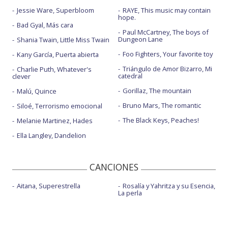
Jessie Ware, Superbloom
RAYE, This music may contain
hope.
Bad Gyal, Más cara
Paul McCartney, The boys of
Dungeon Lane
Shania Twain, Little Miss Twain
Foo Fighters, Your favorite toy
Kany García, Puerta abierta
Triángulo de Amor Bizarro, Mi
Charlie Puth, Whatever's
catedral
clever
Gorillaz, The mountain
Malú, Quince
Bruno Mars, The romantic
Siloé, Terrorismo emocional
The Black Keys, Peaches!
Melanie Martinez, Hades
Ella Langley, Dandelion
CANCIONES
Aitana, Superestrella
Rosalía y Yahritza y su Esencia,
La perla