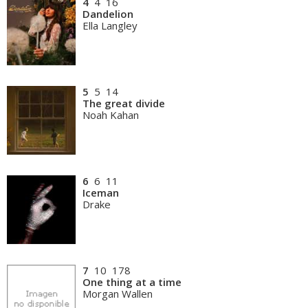
4
4 16
Dandelion
Ella Langley
5
5 14
The great divide
Noah Kahan
6
6 11
Iceman
Drake
7
10 178
One thing at a time
Morgan Wallen