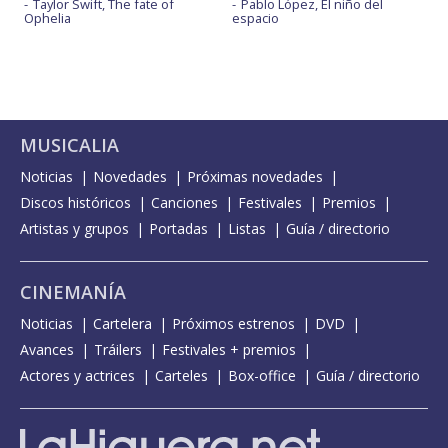
Taylor Swift, The fate of
Pablo López, El niño del
Ophelia
espacio
MUSICALIA
Noticias
Novedades
Próximas novedades
Discos históricos
Canciones
Festivales
Premios
Artistas y grupos
Portadas
Listas
Guía / directorio
CINEMANÍA
Noticias
Cartelera
Próximos estrenos
DVD
Avances
Tráilers
Festivales + premios
Actores y actrices
Carteles
Box-office
Guía / directorio