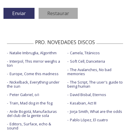
PRO. NOVEDADES DISCOS
Natalie Imbruglia, Algorithm
Camela, Titánicos
Interpol, This mirror weighs a
Soft Cell, Danceteria
ton
The Avalanches, No bad
Europe, Come this madness
memories
Nickelback, Everything under
The Script, The user's guide to
the sun
being human
Peter Gabriel, o/i
David Bisbal, Eternos
Train, Mad dog in the fog
Kasabian, Act III
Arde Bogotá, Manufacturas
Jorja Smith, What are the odds
del club de la gente sola
Pablo López, El cuatro
Editors, Surface, echo &
sound