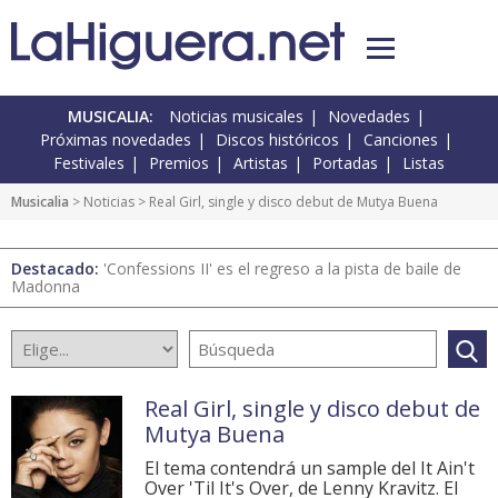
MUSICALIA:
Noticias musicales
Novedades
Próximas novedades
Discos históricos
Canciones
Festivales
Premios
Artistas
Portadas
Listas
Musicalia
>
Noticias
> Real Girl, single y disco debut de Mutya Buena
Destacado:
'Confessions II' es el regreso a la pista de baile de
Madonna
Real Girl, single y disco debut de
Mutya Buena
El tema contendrá un sample del It Ain't
Over 'Til It's Over, de Lenny Kravitz. El