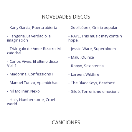
NOVEDADES DISCOS
Kany García, Puerta abierta
Xoel López, Oniria popular
Fangoria, La verdad o la
RAYE, This music may contain
imaginación
hope.
Triángulo de Amor Bizarro, Mi
Jessie Ware, Superbloom
catedral
Malú, Quince
Carlos Vives, El último disco
Vol. 1
Robyn, Sexistential
Madonna, Confessions II
Loreen, Wildfire
Manuel Turizo, Apambichao
The Black Keys, Peaches!
Nil Moliner, Nexo
Siloé, Terrorismo emocional
Holly Humberstone, Cruel
world
CANCIONES