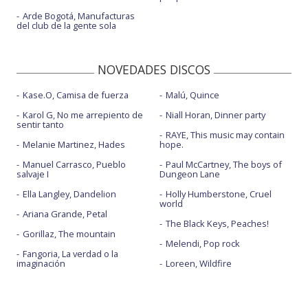
Arde Bogotá, Manufacturas
del club de la gente sola
NOVEDADES DISCOS
Kase.O, Camisa de fuerza
Malú, Quince
Karol G, No me arrepiento de
Niall Horan, Dinner party
sentir tanto
RAYE, This music may contain
Melanie Martinez, Hades
hope.
Manuel Carrasco, Pueblo
Paul McCartney, The boys of
salvaje I
Dungeon Lane
Ella Langley, Dandelion
Holly Humberstone, Cruel
world
Ariana Grande, Petal
The Black Keys, Peaches!
Gorillaz, The mountain
Melendi, Pop rock
Fangoria, La verdad o la
imaginación
Loreen, Wildfire