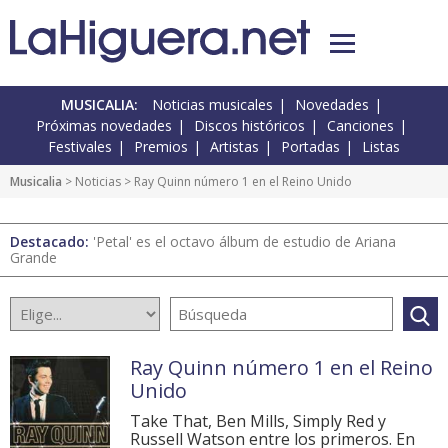
MUSICALIA:
Noticias musicales
Novedades
Próximas novedades
Discos históricos
Canciones
Festivales
Premios
Artistas
Portadas
Listas
Musicalia
>
Noticias
> Ray Quinn número 1 en el Reino Unido
Destacado:
'Petal' es el octavo álbum de estudio de Ariana
Grande
Ray Quinn número 1 en el Reino
Unido
Take That, Ben Mills, Simply Red y
Russell Watson entre los primeros. En