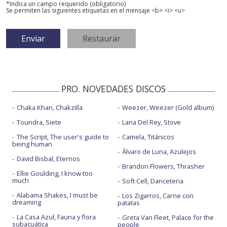
*Indica un campo requerido (obligatorio)
Se permiten las siguientes etiquetas en el mensaje <b> <i> <u>
PRO. NOVEDADES DISCOS
Chaka Khan, Chakzilla
Weezer, Weezer (Gold album)
Toundra, Siete
Lana Del Rey, Stove
The Script, The user's guide to
Camela, Titánicos
being human
Álvaro de Luna, Azulejos
David Bisbal, Eternos
Brandon Flowers, Thrasher
Ellie Goulding, I know too
much
Soft Cell, Danceteria
Alabama Shakes, I must be
Los Zigarros, Carne con
dreaming
patatas
La Casa Azul, Fauna y flora
Greta Van Fleet, Palace for the
subacuática
people