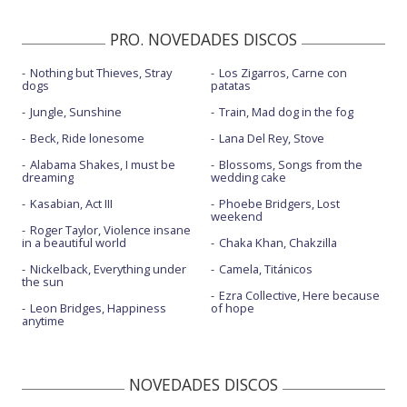
PRO. NOVEDADES DISCOS
Nothing but Thieves, Stray
Los Zigarros, Carne con
dogs
patatas
Jungle, Sunshine
Train, Mad dog in the fog
Beck, Ride lonesome
Lana Del Rey, Stove
Alabama Shakes, I must be
Blossoms, Songs from the
dreaming
wedding cake
Kasabian, Act III
Phoebe Bridgers, Lost
weekend
Roger Taylor, Violence insane
in a beautiful world
Chaka Khan, Chakzilla
Nickelback, Everything under
Camela, Titánicos
the sun
Ezra Collective, Here because
Leon Bridges, Happiness
of hope
anytime
NOVEDADES DISCOS