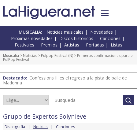
MUSICALIA:
Noticias musicales
Novedades
Próximas novedades
Discos históricos
Canciones
Festivales
Premios
Artistas
Portadas
Listas
Musicalia
>
Noticias
>
Pulpop Festival
(
N
) > Primeras confirmaciones para el
PulPop Festival
Destacado:
'Confessions II' es el regreso a la pista de baile de
Madonna
Grupo de Expertos Solynieve
Discografía
Noticias
Canciones