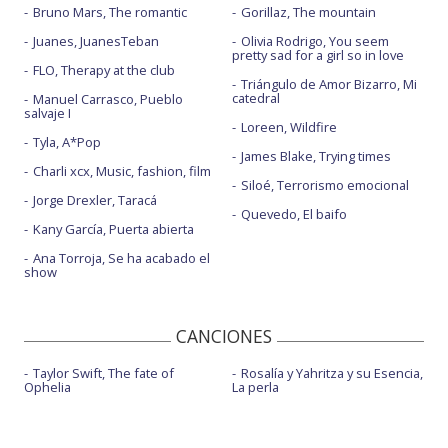
Bruno Mars, The romantic
Gorillaz, The mountain
Juanes, JuanesTeban
Olivia Rodrigo, You seem
pretty sad for a girl so in love
FLO, Therapy at the club
Triángulo de Amor Bizarro, Mi
catedral
Manuel Carrasco, Pueblo
salvaje I
Loreen, Wildfire
Tyla, A*Pop
James Blake, Trying times
Charli xcx, Music, fashion, film
Siloé, Terrorismo emocional
Jorge Drexler, Taracá
Quevedo, El baifo
Kany García, Puerta abierta
Ana Torroja, Se ha acabado el
show
CANCIONES
Taylor Swift, The fate of
Rosalía y Yahritza y su Esencia,
Ophelia
La perla