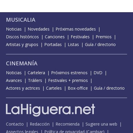
MUSICALIA
Noticias
Novedades
Próximas novedades
Discos históricos
Canciones
Festivales
Premios
Artistas y grupos
Portadas
Listas
Guía / directorio
CINEMANÍA
Noticias
Cartelera
Próximos estrenos
DVD
Avances
Tráilers
Festivales + premios
Actores y actrices
Carteles
Box-office
Guía / directorio
Contacto
Redacción
Recomienda
Sugiere una web
Aspectos legales
Política de privacidad
(
Cambiar
)