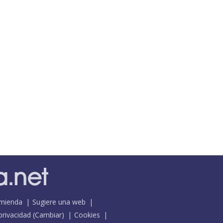
mienda
Sugiere una web
 privacidad
(
Cambiar
)
Cookies