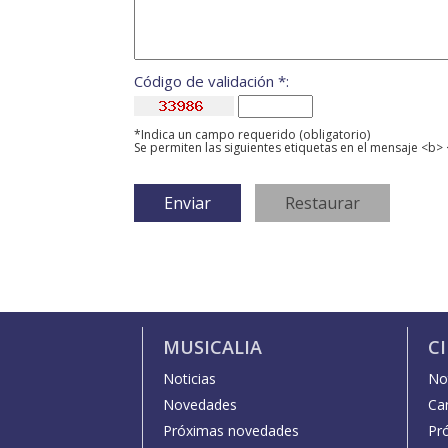
Código de validación *:
*Indica un campo requerido (obligatorio)
Se permiten las siguientes etiquetas en el mensaje <b> 
MUSICALIA
C
Noticias
Not
Novedades
Car
Próximas novedades
Pr