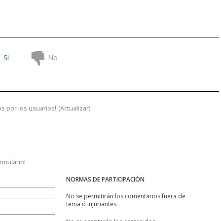
Si
No
s por los usuarios!
(
Actualizar
)
ormulario!
NORMAS DE PARTICIPACIÓN
No se permitirán los comentarios fuera de
tema ó injuriantes