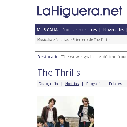
MUSICALIA:
Noticias musicales
Novedades
Musicalia
>
Noticias
> El tercero de The Thrills
Destacado:
'The wow! signal' es el décimo álb
The Thrills
Discografía
Noticias
Biografía
Enlaces