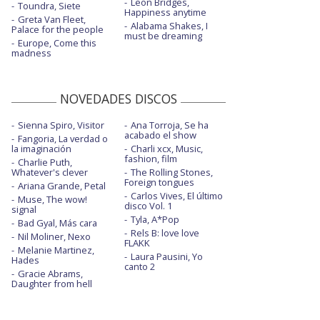
Leon Bridges,
Toundra, Siete
Happiness anytime
Greta Van Fleet,
Alabama Shakes, I
Palace for the people
must be dreaming
Europe, Come this
madness
NOVEDADES DISCOS
Sienna Spiro, Visitor
Ana Torroja, Se ha
acabado el show
Fangoria, La verdad o
la imaginación
Charli xcx, Music,
fashion, film
Charlie Puth,
Whatever's clever
The Rolling Stones,
Foreign tongues
Ariana Grande, Petal
Carlos Vives, El último
Muse, The wow!
disco Vol. 1
signal
Tyla, A*Pop
Bad Gyal, Más cara
Rels B: love love
Nil Moliner, Nexo
FLAKK
Melanie Martinez,
Laura Pausini, Yo
Hades
canto 2
Gracie Abrams,
Daughter from hell