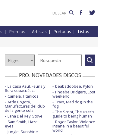
es
Premios
Artistas
Portadas
Listas
PRO. NOVEDADES DISCOS
La Casa Azul, Fauna y
beabadoobee, Pylon
flora subacuática
Phoebe Bridgers, Lost
Camela, Titánicos
weekend
Arde Bogotá,
Train, Mad dog in the
Manufacturas del club
fog
de la gente sola
The Script, The user's
Lana Del Rey, Stove
guide to being human
Sam Smith, Hazel
Roger Taylor, Violence
eyes
insane in a beautiful
world
Jungle, Sunshine