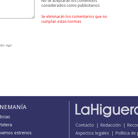
No se aceptarán los contenidos
considerados como publicitarios
Se eliminarán los comentarios que no
cumplan estas normas
<i> <u>
INEMANÍA
icias
telera
Contacto
Redacción
Reco
óximos estrenos
Aspectos legales
Política de