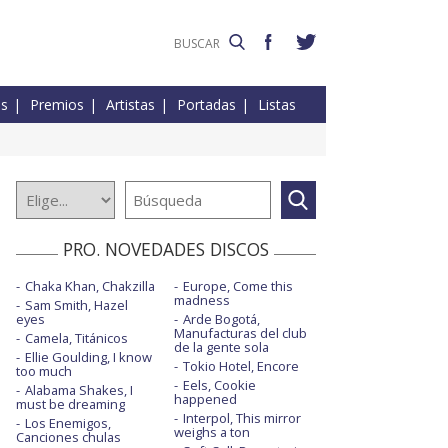
es
Premios
Artistas
Portadas
Listas
PRO. NOVEDADES DISCOS
Chaka Khan, Chakzilla
Europe, Come this
madness
Sam Smith, Hazel
eyes
Arde Bogotá,
Manufacturas del club
Camela, Titánicos
de la gente sola
Ellie Goulding, I know
Tokio Hotel, Encore
too much
Eels, Cookie
Alabama Shakes, I
happened
must be dreaming
Interpol, This mirror
Los Enemigos,
weighs a ton
Canciones chulas