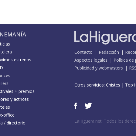
INEMANÍA
icias
telera
Contacto
Redacción
Reco
óximos estrenos
Aspectos legales
Política de
D
Publicidad y webmasters
RS
ances
ilers
Otros servicios:
Chistes
|
Top1
stivales + premios
ores y actrices
teles
x-office
LaHiguera.net. Todos los dere
a / directorio