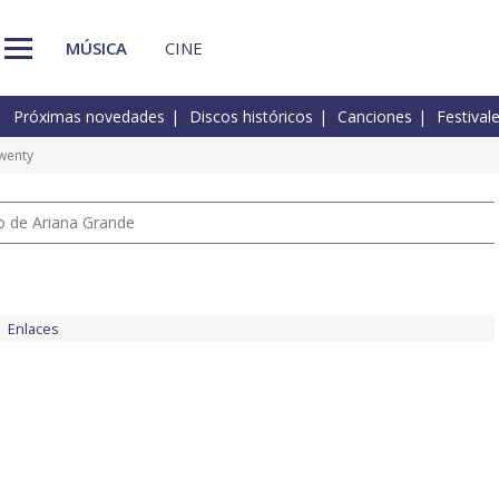
MÚSICA
CINE
Próximas novedades
Discos históricos
Canciones
Festival
wenty
io de Ariana Grande
Enlaces