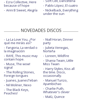
Soft Cell, Danceteria
Ezra Collective, Here
because of hope
Pablo López, El cuatro
Anni B Sweet, Alegría
Nickelback, Everything
under the sun
NOVEDADES DISCOS
La La Love You, ¿Por
Niall Horan, Dinner
qué me miráis así?
party
Fangoria, La verdad o
Julieta Venegas,
la imaginación
Norteña
RAYE, This music may
Loreen, Wildfire
contain hope.
Shania Twain, Little
Muse, The wow!
Miss Twain
signal
Harry Styles, Kiss all
The Rolling Stones,
the time. Disco,
Foreign tongues
occasionally.
Juanes, JuanesTeban
Manuel Turizo,
Apambichao
Nil Moliner, Nexo
Charlie Puth,
The Black Keys,
Whatever's clever
Peaches!
Malú, Quince