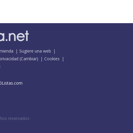
mienda
Sugiere una web
 privacidad
(
Cambiar
)
Cookies
S
0Listas.com
chos reservados