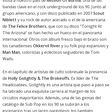
visita a nuestro país de
Mission Of Burma
, una de las
bandas clave en el rock underground de los 90. Junto al
grupo americano, y con disco publicado en 2007
Scout
Niblett
y su rock de autor acerado o el de la americana
de
The Felice Brothers
, que con su disco "Tonight At
The Arizona" se han hecho un hueco en el panorama
internacional. Otros con álbum fresco bajo el brazo son
los canadienses
Okkervil River
y su folk pop expansivo y
Man Man
, coloristas y eclécticos seguidores de Tom
Waits.
En el capítulo de artistas de culto sobresale la presencia
de
Holly Golightly & The Brokeoffs
. Ex líder de The
Headcoatees, Golightly es una artista que paso a paso se
ha labrado una exquisita carrera al margen de los
circuitos mayoritarios. Además, una de las gemas del
catálogo de Sub Pop en los 90 se subirán a los
escenarios tras un largo paréntesis: los también