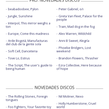
PRO. NOVEDADES DISCOS
beabadoobee, Pylon
Peter Gabriel, o/i
Jungle, Sunshine
Greta Van Fleet, Palace for the
people
Interpol, This mirror weighs a
ton
Train, Mad dog in the fog
Europe, Come this madness
Alex Warren, Wildchild
Arde Bogotá, Manufacturas
Anni B Sweet, Alegría
del club de la gente sola
Phoebe Bridgers, Lost
Soft Cell, Danceteria
weekend
Tove Lo, Estrus
Brandon Flowers, Thrasher
The Script, The user's guide to
Ezra Collective, Here because
being human
of hope
NOVEDADES DISCOS
The Rolling Stones, Foreign
Nil Moliner, Nexo
tongues
Holly Humberstone, Cruel
Foo Fighters, Your favorite toy
world