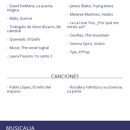
David DeMaría, La puerta
James Blake, Trying times
mágica
Melanie Martinez, Hades
Malú, Quince
La La Love You, ¿Por qué me
Triángulo de Amor Bizarro, Mi
miráis así?
catedral
Gorillaz, The mountain
Quevedo, El baifo
Sienna Spiro, Visitor
Muse, The wow! signal
Tyla, A*Pop
Laura Pausini, Yo canto 2
CANCIONES
Pablo López, El niño del
Rosalía y Yahritza y su Esencia,
espacio
La perla
MUSICALIA