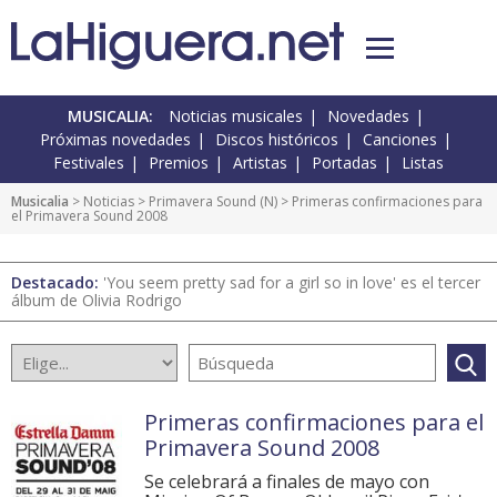
MUSICALIA:
Noticias musicales
Novedades
Próximas novedades
Discos históricos
Canciones
Festivales
Premios
Artistas
Portadas
Listas
Musicalia
>
Noticias
>
Primavera Sound
(
N
) > Primeras confirmaciones para
el Primavera Sound 2008
Destacado:
'You seem pretty sad for a girl so in love' es el tercer
álbum de Olivia Rodrigo
Primeras confirmaciones para el
Primavera Sound 2008
Se celebrará a finales de mayo con