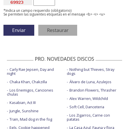
*Indica un campo requerido (obligatorio)
Se permiten las siguientes etiquetas en el mensaje <b> <i> <u>
PRO. NOVEDADES DISCOS
Carly Rae Jepsen, Day and
Nothing but Thieves, Stray
night
dogs
Chaka Khan, Chakzilla
Álvaro de Luna, Azulejos
Los Enemigos, Canciones
Brandon Flowers, Thrasher
chulas
Alex Warren, Wildchild
Kasabian, Act III
Soft Cell, Danceteria
Jungle, Sunshine
Los Zigarros, Carne con
Train, Mad dog in the fog
patatas
Eels, Cookie happened
La Casa Azul, Fauna y flora