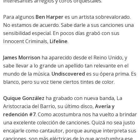
interesantes arreglos y coros orquestales.
Para algunos
Ben Harper
es un artista sobrevalorado.
No estamos de acuerdo. Sabe darle a sus canciones una
sensibilidad especial. En pocos días grabó con sus
Innocent Criminals,
Lifeline
.
James Morrison
ha aparecido desde el Reino Unido, y
sabe llevar a lo grande un apellido tan relevante en el
mundo de la música.
Undiscovered
es su ópera prima. Es
blanco, pero su voz tiene ciertos tintes de color.
Quique González
ha grabado con nueva banda, La
Aristocracia del Barrio, su último disco,
Avería y
redención #7
. Como acostumbra nos ha vuelto a brindar
una excelente colección de canciones. Quizá no sea justo
encajarle como cantautor, porque aunque interpreta sus
canciones, son más eléctricas de lo que acostumbra ese