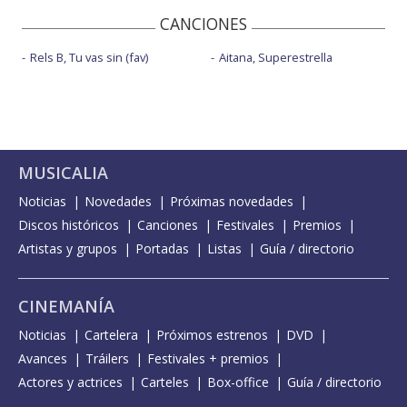
CANCIONES
Rels B, Tu vas sin (fav)
Aitana, Superestrella
MUSICALIA
Noticias
Novedades
Próximas novedades
Discos históricos
Canciones
Festivales
Premios
Artistas y grupos
Portadas
Listas
Guía / directorio
CINEMANÍA
Noticias
Cartelera
Próximos estrenos
DVD
Avances
Tráilers
Festivales + premios
Actores y actrices
Carteles
Box-office
Guía / directorio