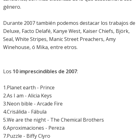
género.
Durante 2007 también podemos destacar los trabajos de
Deluxe
,
Facto Delafé
,
Kanye West
,
Kaiser Chiefs
,
Björk
,
Seal
,
White Stripes
,
Manic Street Preachers
,
Amy
Winehouse
, ó
Mika
, entre etros.
Los
10 imprescindibles de 2007
:
1.
Planet earth
- Prince
2.
As I am
- Alicia Keys
3.
Neon bible
- Arcade Fire
4.
Crisálida
- Fábula
5.
We are the night
- The Chemical Brothers
6.
Aproximaciones
- Pereza
7.
Puzzle
- Biffy Clyro