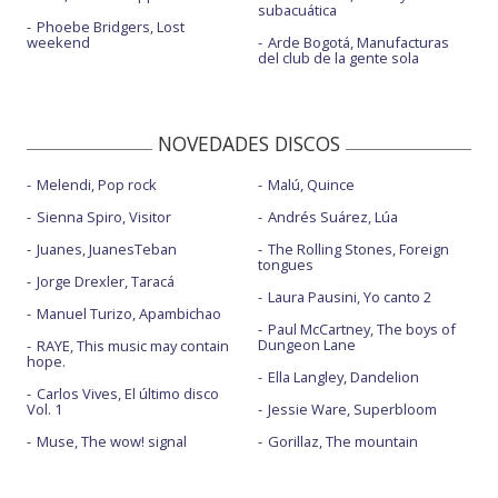
subacuática
Phoebe Bridgers, Lost
weekend
Arde Bogotá, Manufacturas
del club de la gente sola
NOVEDADES DISCOS
Melendi, Pop rock
Malú, Quince
Sienna Spiro, Visitor
Andrés Suárez, Lúa
Juanes, JuanesTeban
The Rolling Stones, Foreign
tongues
Jorge Drexler, Taracá
Laura Pausini, Yo canto 2
Manuel Turizo, Apambichao
Paul McCartney, The boys of
Dungeon Lane
RAYE, This music may contain
hope.
Ella Langley, Dandelion
Carlos Vives, El último disco
Vol. 1
Jessie Ware, Superbloom
Muse, The wow! signal
Gorillaz, The mountain