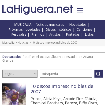
MUSICALIA:
Noticias musicales
Novedades
Próximas novedades
Discos históricos
Canciones
Festivales
Premios
Artistas
Portadas
Listas
Musicalia
>
Noticias
> 10 discos imprescindibles de 2007
Destacado:
'Petal' es el octavo álbum de estudio de Ariana
Grande
10 discos imprescindibles de
2007
Prince, Alicia Keys, Arcade Fire, Fábula,
Chemical Brothers, Pereza, Biffy Clyro,