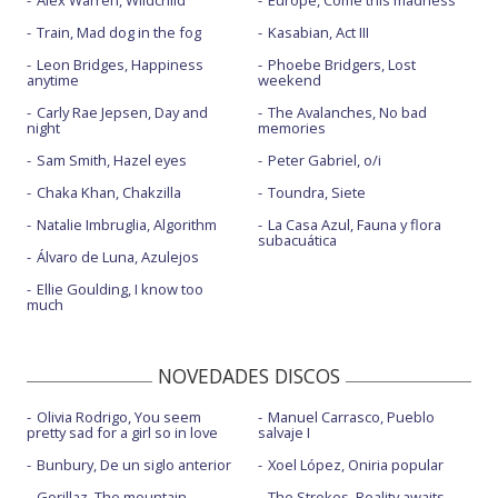
Alex Warren, Wildchild
Europe, Come this madness
Train, Mad dog in the fog
Kasabian, Act III
Leon Bridges, Happiness
Phoebe Bridgers, Lost
anytime
weekend
Carly Rae Jepsen, Day and
The Avalanches, No bad
night
memories
Sam Smith, Hazel eyes
Peter Gabriel, o/i
Chaka Khan, Chakzilla
Toundra, Siete
Natalie Imbruglia, Algorithm
La Casa Azul, Fauna y flora
subacuática
Álvaro de Luna, Azulejos
Ellie Goulding, I know too
much
NOVEDADES DISCOS
Olivia Rodrigo, You seem
Manuel Carrasco, Pueblo
pretty sad for a girl so in love
salvaje I
Bunbury, De un siglo anterior
Xoel López, Oniria popular
Gorillaz, The mountain
The Strokes, Reality awaits