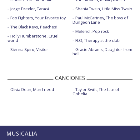
Jorge Drexler, Taracá
Shania Twain, Little Miss Twain
Foo Fighters, Your favorite toy
Paul McCartney, The boys of
Dungeon Lane
The Black Keys, Peaches!
Melendi, Pop rock
Holly Humberstone, Cruel
world
FLO, Therapy at the club
Sienna Spiro, Visitor
Gracie Abrams, Daughter from
hell
CANCIONES
Olivia Dean, Man I need
Taylor Swift, The fate of
Ophelia
MUSICALIA