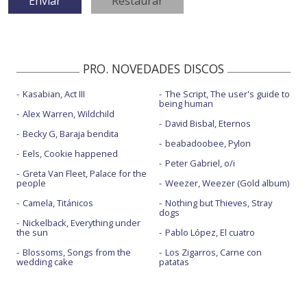
PRO. NOVEDADES DISCOS
Kasabian, Act III
The Script, The user's guide to
being human
Alex Warren, Wildchild
David Bisbal, Eternos
Becky G, Baraja bendita
beabadoobee, Pylon
Eels, Cookie happened
Peter Gabriel, o/i
Greta Van Fleet, Palace for the
people
Weezer, Weezer (Gold album)
Camela, Titánicos
Nothing but Thieves, Stray
dogs
Nickelback, Everything under
the sun
Pablo López, El cuatro
Blossoms, Songs from the
Los Zigarros, Carne con
wedding cake
patatas