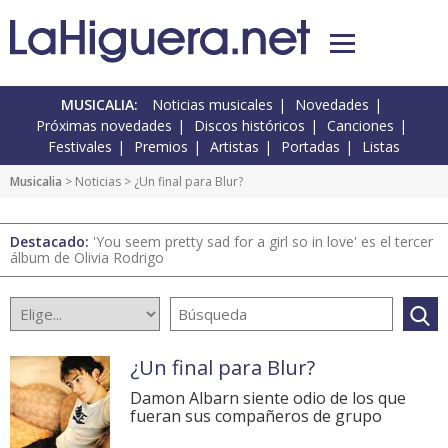
MUSICALIA:
Noticias musicales
Novedades
Próximas novedades
Discos históricos
Canciones
Festivales
Premios
Artistas
Portadas
Listas
Musicalia
>
Noticias
> ¿Un final para Blur?
Destacado:
'You seem pretty sad for a girl so in love' es el tercer
álbum de Olivia Rodrigo
¿Un final para Blur?
Damon Albarn siente odio de los que
fueran sus compañeros de grupo