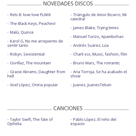
NOVEDADES DISCOS
Rels B: love love FLAKK
Triángulo de Amor Bizarro, Mi
catedral
The Black Keys, Peaches!
James Blake, Trying times
Malú, Quince
Manuel Turizo, Apambichao
Karol G, No me arrepiento de
sentir tanto
Andrés Suárez, Lúa
Robyn, Sexistential
Charli xcx, Music, fashion, film
Gorillaz, The mountain
Bruno Mars, The romantic
Gracie Abrams, Daughter from
Ana Torroja, Se ha acabado el
hell
show
Xoel López, Oniria popular
Juanes, JuanesTeban
CANCIONES
Taylor Swift, The fate of
Pablo López, El niño del
Ophelia
espacio