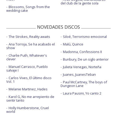
del club de la gente sola
Blossoms, Songs from the
wedding cake
NOVEDADES DISCOS
The Strokes, Reality awaits
Siloé, Terrorismo emocional
Ana Torroja, Se ha acabado el
Malú, Quince
show
Madonna, Confessions II
Charlie Puth, Whatever's
clever
Bunbury, De un siglo anterior
Manuel Carrasco, Pueblo
Julieta Venegas, Norteña
salvaje I
Juanes, JuanesTeban
Carlos Vives, El último disco
Vol. 1
Paul McCartney, The boys of
Dungeon Lane
Melanie Martinez, Hades
Laura Pausini, Yo canto 2
Karol G, No me arrepiento de
sentir tanto
Holly Humberstone, Cruel
world