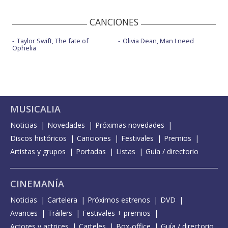
CANCIONES
Taylor Swift, The fate of
Olivia Dean, Man I need
Ophelia
MUSICALIA
Noticias
Novedades
Próximas novedades
Discos históricos
Canciones
Festivales
Premios
Artistas y grupos
Portadas
Listas
Guía / directorio
CINEMANÍA
Noticias
Cartelera
Próximos estrenos
DVD
Avances
Tráilers
Festivales + premios
Actores y actrices
Carteles
Box-office
Guía / directorio