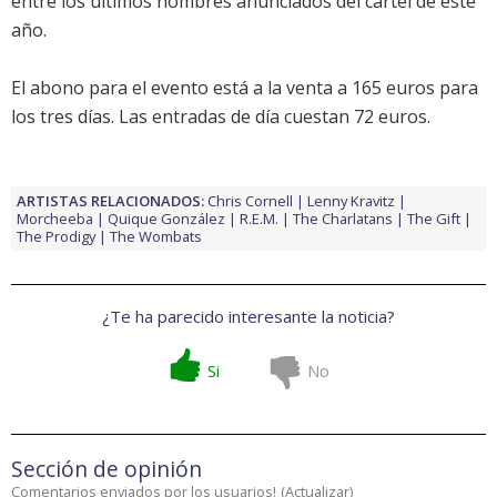
entre los últimos nombres anunciados del cartel de este
año.
El abono para el evento está a la venta a 165 euros para
los tres días. Las entradas de día cuestan 72 euros.
ARTISTAS RELACIONADOS:
Chris Cornell
Lenny Kravitz
Morcheeba
Quique González
R.E.M.
The Charlatans
The Gift
The Prodigy
The Wombats
¿Te ha parecido interesante la noticia?
Si
No
Sección de opinión
Comentarios enviados por los usuarios!
(
Actualizar
)