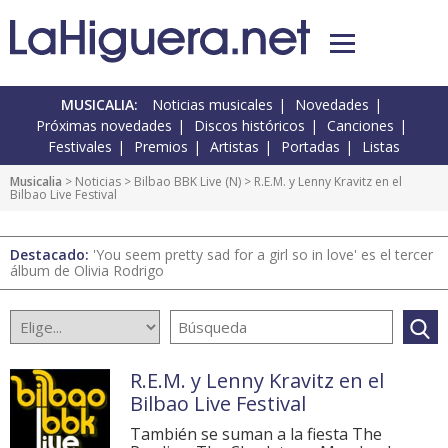
MUSICALIA:
Noticias musicales
Novedades
Próximas novedades
Discos históricos
Canciones
Festivales
Premios
Artistas
Portadas
Listas
Musicalia
>
Noticias
>
Bilbao BBK Live
(
N
) > R.E.M. y Lenny Kravitz en el
Bilbao Live Festival
Destacado:
'You seem pretty sad for a girl so in love' es el tercer
álbum de Olivia Rodrigo
R.E.M. y Lenny Kravitz en el
Bilbao Live Festival
También se suman a la fiesta The