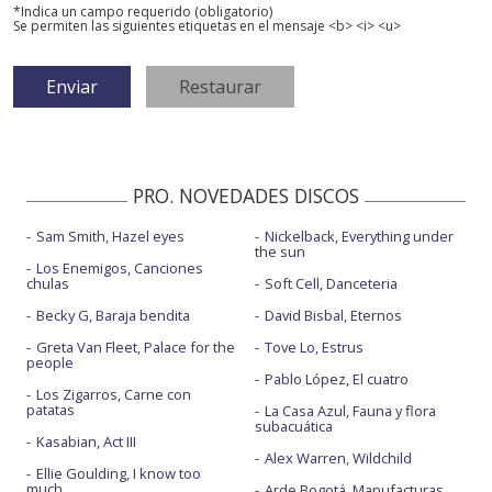
*Indica un campo requerido (obligatorio)
Se permiten las siguientes etiquetas en el mensaje <b> <i> <u>
PRO. NOVEDADES DISCOS
Sam Smith, Hazel eyes
Nickelback, Everything under
the sun
Los Enemigos, Canciones
chulas
Soft Cell, Danceteria
Becky G, Baraja bendita
David Bisbal, Eternos
Greta Van Fleet, Palace for the
Tove Lo, Estrus
people
Pablo López, El cuatro
Los Zigarros, Carne con
patatas
La Casa Azul, Fauna y flora
subacuática
Kasabian, Act III
Alex Warren, Wildchild
Ellie Goulding, I know too
much
Arde Bogotá, Manufacturas