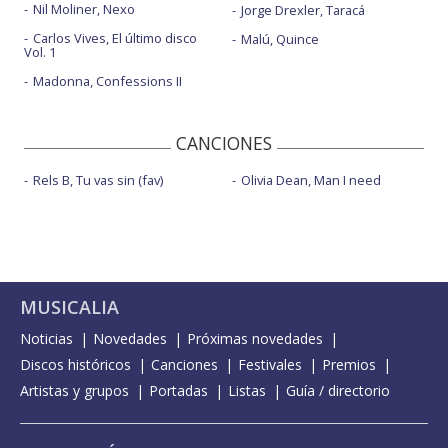
Nil Moliner, Nexo
Jorge Drexler, Taracá
Carlos Vives, El último disco
Malú, Quince
Vol. 1
Madonna, Confessions II
CANCIONES
Rels B, Tu vas sin (fav)
Olivia Dean, Man I need
MUSICALIA
Noticias
Novedades
Próximas novedades
Discos históricos
Canciones
Festivales
Premios
Artistas y grupos
Portadas
Listas
Guía / directorio