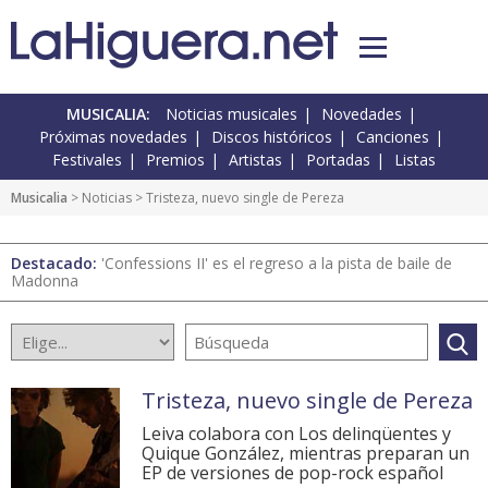
MUSICALIA:
Noticias musicales
Novedades
Próximas novedades
Discos históricos
Canciones
Festivales
Premios
Artistas
Portadas
Listas
Musicalia
>
Noticias
> Tristeza, nuevo single de Pereza
Destacado:
'Confessions II' es el regreso a la pista de baile de
Madonna
Tristeza, nuevo single de Pereza
Leiva colabora con Los delinqüentes y
Quique González, mientras preparan un
EP de versiones de pop-rock español