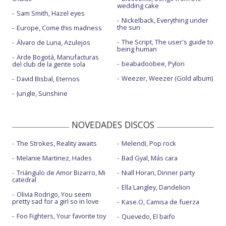
wedding cake
Sam Smith, Hazel eyes
Nickelback, Everything under
the sun
Europe, Come this madness
The Script, The user's guide to
Álvaro de Luna, Azulejos
being human
Arde Bogotá, Manufacturas
beabadoobee, Pylon
del club de la gente sola
Weezer, Weezer (Gold album)
David Bisbal, Eternos
Jungle, Sunshine
NOVEDADES DISCOS
The Strokes, Reality awaits
Melendi, Pop rock
Melanie Martinez, Hades
Bad Gyal, Más cara
Triángulo de Amor Bizarro, Mi
Niall Horan, Dinner party
catedral
Ella Langley, Dandelion
Olivia Rodrigo, You seem
pretty sad for a girl so in love
Kase.O, Camisa de fuerza
Foo Fighters, Your favorite toy
Quevedo, El baifo