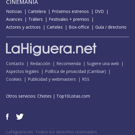
CINEMANÍA
Noticias
Cartelera
Próximos estrenos
DVD
Avances
Tráilers
Festivales + premios
Actores y actrices
Carteles
Box-office
Guía / directorio
Contacto
Redacción
Recomienda
Sugiere una web
Aspectos legales
Política de privacidad
(
Cambiar
)
Cookies
Publicidad y webmasters
RSS
Otros servicios:
Chistes
|
Top10Listas.com
LaHiguera.net. Todos los derechos reservados