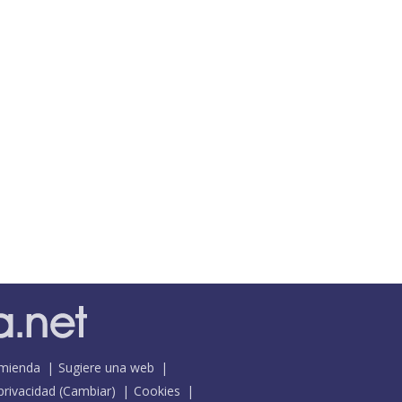
mienda
Sugiere una web
 privacidad
(
Cambiar
)
Cookies