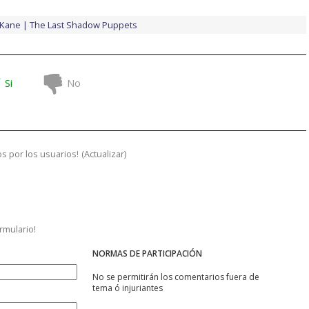
 Kane
The Last Shadow Puppets
Si
No
s por los usuarios!
(
Actualizar
)
ormulario!
NORMAS DE PARTICIPACIÓN
No se permitirán los comentarios fuera de
tema ó injuriantes