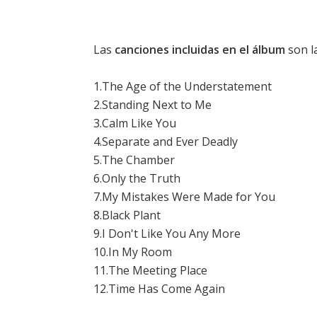
Las
canciones incluidas en el álbum
son la
1.The Age of the Understatement
2.Standing Next to Me
3.Calm Like You
4.Separate and Ever Deadly
5.The Chamber
6.Only the Truth
7.My Mistakes Were Made for You
8.Black Plant
9.I Don't Like You Any More
10.In My Room
11.The Meeting Place
12.Time Has Come Again