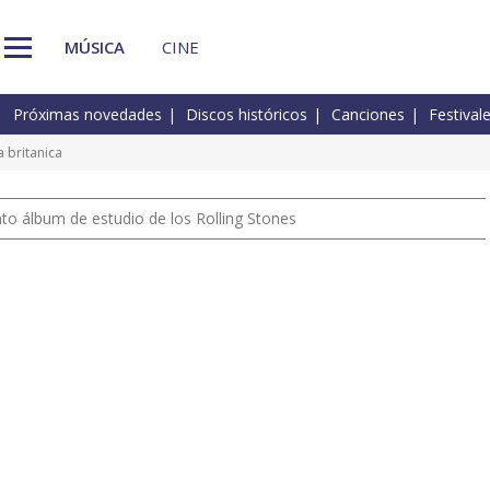
MÚSICA
CINE
Próximas novedades
Discos históricos
Canciones
Festival
a britanica
nto álbum de estudio de los Rolling Stones