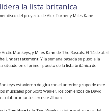
dera la lista britanica
er disco del proyecto de Alex Turner y Miles Kane
 Arctic Monkeys, y
Miles Kane
de The Rascals. El 14 de abril
The Understatement
. Y la semana pasada se puso a la
ha situado en el primer puesto de la lista británica de
Monkeys estuvieron de gira con el anterior grupo de este
tos musicales por Scott Walker, los comienzos de David
n colaborar juntos en este álbum.
yendo
Two Hearts In Two Weeks
, e interpretaciones del