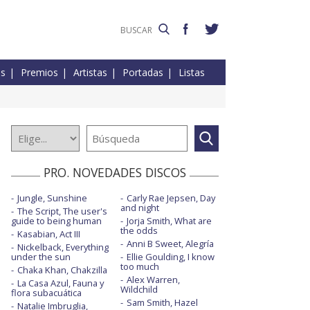
es
Premios
Artistas
Portadas
Listas
PRO. NOVEDADES DISCOS
Jungle, Sunshine
Carly Rae Jepsen, Day
and night
The Script, The user's
guide to being human
Jorja Smith, What are
the odds
Kasabian, Act III
Anni B Sweet, Alegría
Nickelback, Everything
under the sun
Ellie Goulding, I know
too much
Chaka Khan, Chakzilla
Alex Warren,
La Casa Azul, Fauna y
Wildchild
flora subacuática
Sam Smith, Hazel
Natalie Imbruglia,