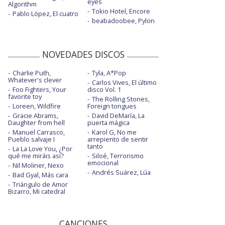
eyes
Algorithm
Tokio Hotel, Encore
Pablo López, El cuatro
beabadoobee, Pylon
NOVEDADES DISCOS
Charlie Puth,
Tyla, A*Pop
Whatever's clever
Carlos Vives, El último
Foo Fighters, Your
disco Vol. 1
favorite toy
The Rolling Stones,
Loreen, Wildfire
Foreign tongues
Gracie Abrams,
David DeMaría, La
Daughter from hell
puerta mágica
Manuel Carrasco,
Karol G, No me
Pueblo salvaje I
arrepiento de sentir
tanto
La La Love You, ¿Por
qué me miráis así?
Siloé, Terrorismo
emocional
Nil Moliner, Nexo
Andrés Suárez, Lúa
Bad Gyal, Más cara
Triángulo de Amor
Bizarro, Mi catedral
CANCIONES