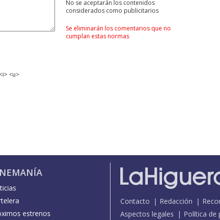
No se aceptarán los contenidos
considerados como publicitarios
Se eliminarán los comentarios que no
cumplan estas normas
<i> <u>
INEMANÍA
icias
telera
Contacto
Redacción
Reco
óximos estrenos
Aspectos legales
Política de