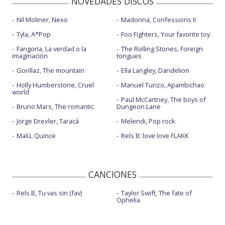
NOVEDADES DISCOS
Nil Moliner, Nexo
Madonna, Confessions II
Tyla, A*Pop
Foo Fighters, Your favorite toy
Fangoria, La verdad o la
The Rolling Stones, Foreign
imaginación
tongues
Gorillaz, The mountain
Ella Langley, Dandelion
Holly Humberstone, Cruel
Manuel Turizo, Apambichao
world
Paul McCartney, The boys of
Bruno Mars, The romantic
Dungeon Lane
Jorge Drexler, Taracá
Melendi, Pop rock
Malú, Quince
Rels B: love love FLAKK
CANCIONES
Rels B, Tu vas sin (fav)
Taylor Swift, The fate of
Ophelia