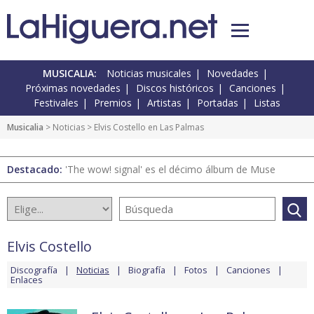
MUSICALIA:
Noticias musicales
Novedades
Próximas novedades
Discos históricos
Canciones
Festivales
Premios
Artistas
Portadas
Listas
Musicalia
>
Noticias
> Elvis Costello en Las Palmas
Destacado:
'The wow! signal' es el décimo álbum de Muse
Elvis Costello
Discografía
Noticias
Biografía
Fotos
Canciones
Enlaces