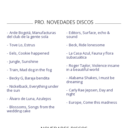
PRO. NOVEDADES DISCOS
Arde Bogotá, Manufacturas
Editors, Surface, echo &
del club de la gente sola
sound
Tove Lo, Estrus
Beck, Ride lonesome
Eels, Cookie happened
La Casa Azul, Fauna y flora
subacuática
Jungle, Sunshine
Roger Taylor, Violence insane
in a beautiful world
Train, Mad dog in the fog
Alabama Shakes, I must be
Becky G, Baraja bendita
dreaming
Nickelback, Everything under
Carly Rae Jepsen, Day and
the sun
night
Álvaro de Luna, Azulejos
Europe, Come this madness
Blossoms, Songs from the
wedding cake