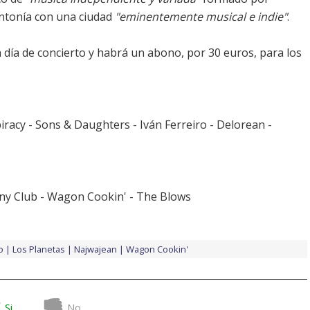
sintonía con una ciudad
"eminentemente musical e indie"
.
día de concierto y habrá un abono, por 30 euros, para los
racy - Sons & Daughters - Iván Ferreiro - Delorean -
ny Club - Wagon Cookin' - The Blows
o
Los Planetas
Najwajean
Wagon Cookin'
Si
No