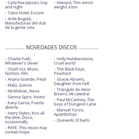
Carly Rae Jepsen, Day
Interpol, This mirror
and night
weighs a ton
Tokio Hotel, Encore
Arde Bogotá,
Manufacturas del club
de la gente sola
NOVEDADES DISCOS
Charlie Puth,
Holly Humberstone,
Whatever's clever
Cruel world
Charli xcx, Music,
The Black Keys,
fashion, film
Peaches!
Ariana Grande, Petal
Gracie Abrams,
Daughter from hell
Malú, Quince
Triángulo de Amor
Nil Moliner, Nexo
Bizarro, Mi catedral
Sienna Spiro, Visitor
Paul McCartney, The
Kany García, Puerta
boys of Dungeon Lane
abierta
Manuel Turizo,
Harry Styles, Kiss all
Apambichao
the time. Disco,
Quevedo, El baifo
occasionally.
RAYE, This music may
contain hope.