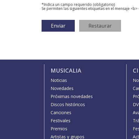
*Indica un campo requerido (obligatorio)
Se permiten las siguientes etiquetas en el mensaje <b> 
MUSICALIA
C
Noticias
Not
Novedades
Car
Próximas novedades
Pr
Discos históricos
DV
Canciones
Av
Festivales
Trá
Premios
Fe
Artistas y grupos
Act