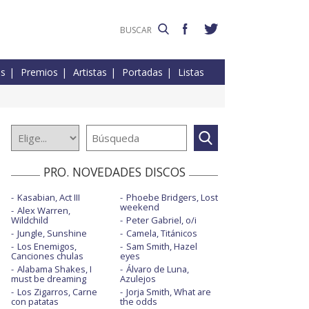
es
Premios
Artistas
Portadas
Listas
PRO. NOVEDADES DISCOS
Kasabian, Act III
Phoebe Bridgers, Lost
weekend
Alex Warren,
Wildchild
Peter Gabriel, o/i
Jungle, Sunshine
Camela, Titánicos
Los Enemigos,
Sam Smith, Hazel
Canciones chulas
eyes
Alabama Shakes, I
Álvaro de Luna,
must be dreaming
Azulejos
Los Zigarros, Carne
Jorja Smith, What are
con patatas
the odds