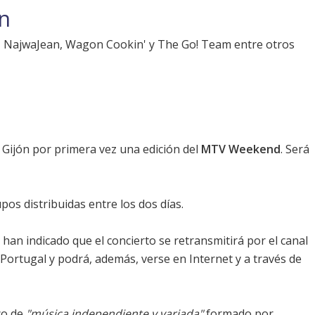
n
s, NajwaJean, Wagon Cookin' y The Go! Team entre otros
n Gijón por primera vez una edición del
MTV Weekend
. Será
s distribuidas entre los dos días.
han indicado que el concierto se retransmitirá por el canal
 Portugal y podrá, además, verse en Internet y a través de
nco de
"música independiente y variada"
formado por