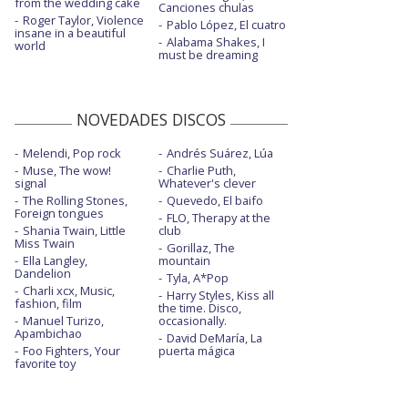
from the wedding cake
Canciones chulas
Roger Taylor, Violence
Pablo López, El cuatro
insane in a beautiful
Alabama Shakes, I
world
must be dreaming
NOVEDADES DISCOS
Melendi, Pop rock
Andrés Suárez, Lúa
Muse, The wow!
Charlie Puth,
signal
Whatever's clever
The Rolling Stones,
Quevedo, El baifo
Foreign tongues
FLO, Therapy at the
Shania Twain, Little
club
Miss Twain
Gorillaz, The
Ella Langley,
mountain
Dandelion
Tyla, A*Pop
Charli xcx, Music,
Harry Styles, Kiss all
fashion, film
the time. Disco,
Manuel Turizo,
occasionally.
Apambichao
David DeMaría, La
Foo Fighters, Your
puerta mágica
favorite toy