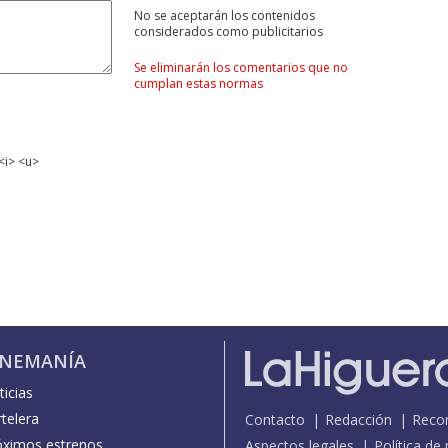
No se aceptarán los contenidos
considerados como publicitarios
Se eliminarán los comentarios que no
cumplan estas normas
<i> <u>
INEMANÍA
icias
telera
Contacto
Redacción
Reco
óximos estrenos
Aspectos legales
Política de