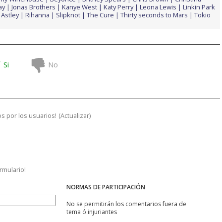
ay
Jonas Brothers
Kanye West
Katy Perry
Leona Lewis
Linkin Park
 Astley
Rihanna
Slipknot
The Cure
Thirty seconds to Mars
Tokio
Si
No
s por los usuarios!
(
Actualizar
)
ormulario!
NORMAS DE PARTICIPACIÓN
No se permitirán los comentarios fuera de
tema ó injuriantes