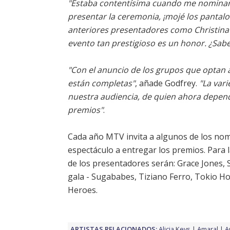
"Estaba contentísima cuando me nomina
presentar la ceremonia, ¡mojé los pantalon
anteriores presentadores como Christina 
evento tan prestigioso es un honor. ¿Sab
"Con el anuncio de los grupos que optan a
están completas"
, añade Godfrey.
"La vari
nuestra audiencia, de quien ahora depen
premios"
.
Cada año MTV invita a algunos de los nom
espectáculo a entregar los premios. Para
de los presentadores serán: Grace Jones,
gala - Sugababes, Tiziano Ferro, Tokio Ho
Heroes.
ARTISTAS RELACIONADOS:
Alicia Keys
Amaral
A