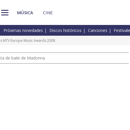
MÚSICA
CINE
Próximas novedades
Discos históricos
Canciones
Festival
 los MTV Europe Music Awards 2008
pista de baile de Madonna