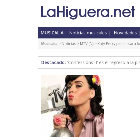
MUSICALIA:
Noticias musicales
Novedades
Musicalia
>
Noticias
>
MTV
(
N
) > Katy Perry presentara
Destacado:
'Confessions II' es el regreso a la 