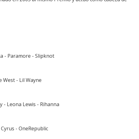
ca - Paramore - Slipknot
e West - Lil Wayne
y - Leona Lewis - Rihanna
y Cyrus - OneRepublic