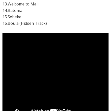
13.Welcome to Mali
14.Batoma
15.Sebeke
16.Boula (Hidden Track)