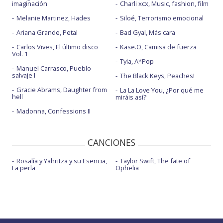
imaginación
Charli xcx, Music, fashion, film
Melanie Martinez, Hades
Siloé, Terrorismo emocional
Ariana Grande, Petal
Bad Gyal, Más cara
Carlos Vives, El último disco
Kase.O, Camisa de fuerza
Vol. 1
Tyla, A*Pop
Manuel Carrasco, Pueblo
salvaje I
The Black Keys, Peaches!
Gracie Abrams, Daughter from
La La Love You, ¿Por qué me
hell
miráis así?
Madonna, Confessions II
CANCIONES
Rosalía y Yahritza y su Esencia,
Taylor Swift, The fate of
La perla
Ophelia