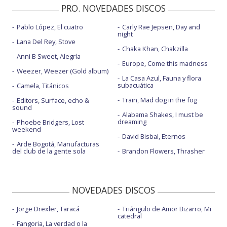
PRO. NOVEDADES DISCOS
Pablo López, El cuatro
Carly Rae Jepsen, Day and
night
Lana Del Rey, Stove
Chaka Khan, Chakzilla
Anni B Sweet, Alegría
Europe, Come this madness
Weezer, Weezer (Gold album)
La Casa Azul, Fauna y flora
subacuática
Camela, Titánicos
Train, Mad dog in the fog
Editors, Surface, echo &
sound
Alabama Shakes, I must be
dreaming
Phoebe Bridgers, Lost
weekend
David Bisbal, Eternos
Arde Bogotá, Manufacturas
del club de la gente sola
Brandon Flowers, Thrasher
NOVEDADES DISCOS
Jorge Drexler, Taracá
Triángulo de Amor Bizarro, Mi
catedral
Fangoria, La verdad o la