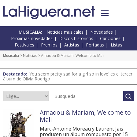
MUSICALIA:
Noticias musicales
Novedades
Próximas novedades
Discos históricos
Canciones
Festivales
Premios
Artistas
Portadas
Listas
Musicalia
>
Noticias
> Amadou & Mariam, Welcome to Mali
Destacado:
'You seem pretty sad for a girl so in love' es el tercer
álbum de Olivia Rodrigo
Amadou & Mariam, Welcome to
Mali
Marc-Antoine Moreau y Laurent Jaïs
producen un álbum compuesto por 15