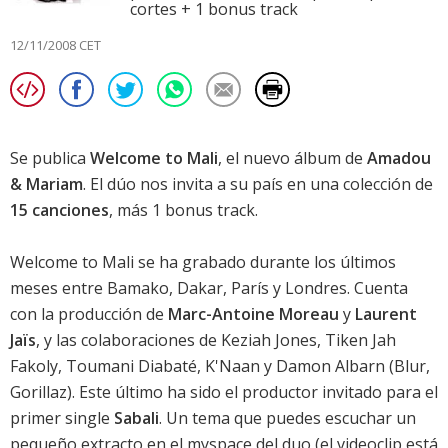
cortes + 1 bonus track
12/11/2008 CET
Se publica
Welcome to Mali
, el nuevo álbum de
Amadou
& Mariam
. El dúo nos invita a su país en una colección de
15 canciones
, más 1 bonus track.
Welcome to Mali se ha grabado durante los últimos
meses entre Bamako, Dakar, París y Londres. Cuenta
con la producción de
Marc-Antoine Moreau
y
Laurent
Jaïs
, y las colaboraciones de Keziah Jones, Tiken Jah
Fakoly, Toumani Diabaté, K'Naan y Damon Albarn (Blur,
Gorillaz). Este último ha sido el productor invitado para el
primer single
Sabali
. Un tema que puedes escuchar un
pequeño extracto en el
myspace del duo
(el videoclip está