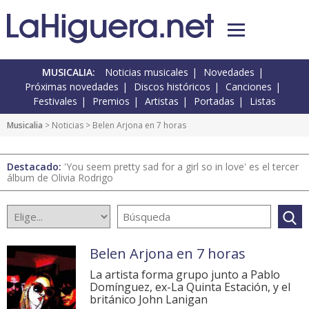
MUSICALIA:
Noticias musicales
Novedades
Próximas novedades
Discos históricos
Canciones
Festivales
Premios
Artistas
Portadas
Listas
Musicalia
>
Noticias
> Belen Arjona en 7 horas
Destacado:
'You seem pretty sad for a girl so in love' es el tercer
álbum de Olivia Rodrigo
Belen Arjona en 7 horas
La artista forma grupo junto a Pablo
Domínguez, ex-La Quinta Estación, y el
británico John Lanigan