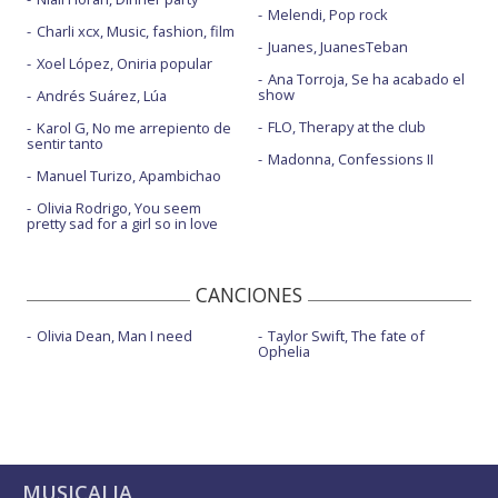
Melendi, Pop rock
Charli xcx, Music, fashion, film
Juanes, JuanesTeban
Xoel López, Oniria popular
Ana Torroja, Se ha acabado el
show
Andrés Suárez, Lúa
FLO, Therapy at the club
Karol G, No me arrepiento de
sentir tanto
Madonna, Confessions II
Manuel Turizo, Apambichao
Olivia Rodrigo, You seem
pretty sad for a girl so in love
CANCIONES
Olivia Dean, Man I need
Taylor Swift, The fate of
Ophelia
MUSICALIA