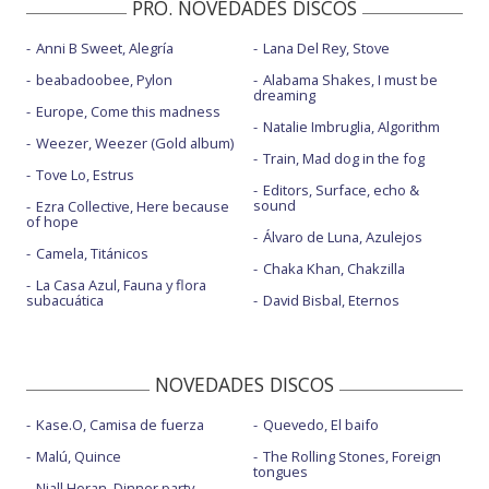
PRO. NOVEDADES DISCOS
Anni B Sweet, Alegría
Lana Del Rey, Stove
beabadoobee, Pylon
Alabama Shakes, I must be
dreaming
Europe, Come this madness
Natalie Imbruglia, Algorithm
Weezer, Weezer (Gold album)
Train, Mad dog in the fog
Tove Lo, Estrus
Editors, Surface, echo &
sound
Ezra Collective, Here because
of hope
Álvaro de Luna, Azulejos
Camela, Titánicos
Chaka Khan, Chakzilla
La Casa Azul, Fauna y flora
subacuática
David Bisbal, Eternos
NOVEDADES DISCOS
Kase.O, Camisa de fuerza
Quevedo, El baifo
Malú, Quince
The Rolling Stones, Foreign
tongues
Niall Horan, Dinner party