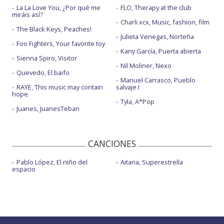
La La Love You, ¿Por qué me
FLO, Therapy at the club
miráis así?
Charli xcx, Music, fashion, film
The Black Keys, Peaches!
Julieta Venegas, Norteña
Foo Fighters, Your favorite toy
Kany García, Puerta abierta
Sienna Spiro, Visitor
Nil Moliner, Nexo
Quevedo, El baifo
Manuel Carrasco, Pueblo
RAYE, This music may contain
salvaje I
hope.
Tyla, A*Pop
Juanes, JuanesTeban
CANCIONES
Pablo López, El niño del
Aitana, Superestrella
espacio