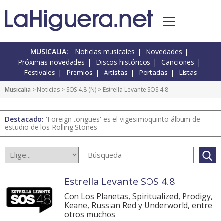
MUSICALIA:
Noticias musicales
Novedades
Próximas novedades
Discos históricos
Canciones
Festivales
Premios
Artistas
Portadas
Listas
Musicalia
>
Noticias
>
SOS 4.8
(
N
) > Estrella Levante SOS 4.8
Destacado:
'Foreign tongues' es el vigesimoquinto álbum de
estudio de los Rolling Stones
Estrella Levante SOS 4.8
Con Los Planetas, Spiritualized, Prodigy,
Keane, Russian Red y Underworld, entre
otros muchos