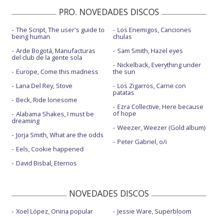
PRO. NOVEDADES DISCOS
The Script, The user's guide to
Los Enemigos, Canciones
being human
chulas
Arde Bogotá, Manufacturas
Sam Smith, Hazel eyes
del club de la gente sola
Nickelback, Everything under
Europe, Come this madness
the sun
Lana Del Rey, Stove
Los Zigarros, Carne con
patatas
Beck, Ride lonesome
Ezra Collective, Here because
of hope
Alabama Shakes, I must be
dreaming
Weezer, Weezer (Gold album)
Jorja Smith, What are the odds
Peter Gabriel, o/i
Eels, Cookie happened
David Bisbal, Eternos
NOVEDADES DISCOS
Xoel López, Oniria popular
Jessie Ware, Superbloom