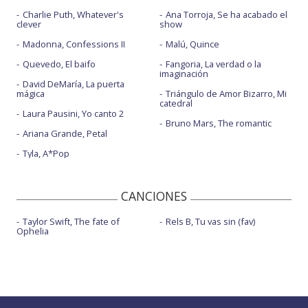
Charlie Puth, Whatever's
Ana Torroja, Se ha acabado el
clever
show
Madonna, Confessions II
Malú, Quince
Quevedo, El baifo
Fangoria, La verdad o la
imaginación
David DeMaría, La puerta
mágica
Triángulo de Amor Bizarro, Mi
catedral
Laura Pausini, Yo canto 2
Bruno Mars, The romantic
Ariana Grande, Petal
Tyla, A*Pop
CANCIONES
Taylor Swift, The fate of
Rels B, Tu vas sin (fav)
Ophelia