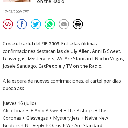
on the Radio
17/03/2009 CET
Crece el cartel del
FIB 2009
. Entre las últimas
confirmaciones destacan las de
Lily Allen
, Anni B Sweet,
Glasvegas
, Mystery Jets, We Are Standard, Nacho Vegas,
Josele Santiago,
CatPeople
y
TV on the Radio
.
A la espera de nuevas confirmaciones, el cartel por días
queda así:
jueves 16
(julio)
Aldo Linares + Anni B Sweet +The Bishops +The
Coronas + Glasvegas + Mystery Jets + Naive New
Beaters + No Reply + Oasis + We Are Standard