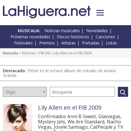
MUSICALIA:
Noticias musicales
Novedades
Próximas novedades
Discos históricos
Canciones
Festivales
Premios
Artistas
Portadas
Listas
Musicalia
>
Noticias
>
FIB
(
N
) > Lily Allen en el FIB 2009
Destacado:
'Petal' es el octavo álbum de estudio de Ariana
Grande
Lily Allen en el FIB 2009
Confirmados Anni B Sweet, Glasvegas,
Mystery Jets, We Are Standard, Nacho
Vegas, Josele Santiago, CatPeople y TV