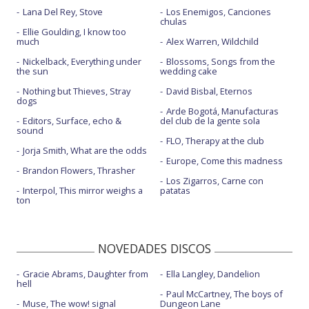
Lana Del Rey, Stove
Los Enemigos, Canciones
chulas
Ellie Goulding, I know too
much
Alex Warren, Wildchild
Nickelback, Everything under
Blossoms, Songs from the
the sun
wedding cake
Nothing but Thieves, Stray
David Bisbal, Eternos
dogs
Arde Bogotá, Manufacturas
Editors, Surface, echo &
del club de la gente sola
sound
FLO, Therapy at the club
Jorja Smith, What are the odds
Europe, Come this madness
Brandon Flowers, Thrasher
Los Zigarros, Carne con
Interpol, This mirror weighs a
patatas
ton
NOVEDADES DISCOS
Gracie Abrams, Daughter from
Ella Langley, Dandelion
hell
Paul McCartney, The boys of
Muse, The wow! signal
Dungeon Lane