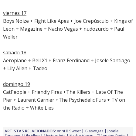
viernes 17
Boys Noize + Fight Like Apes + Joe Crepúsculo + Kings of
Leon + Magazine + Nacho Vegas + nudozurdo + Paul
Weller
sábado 18
Aeroplane + Bell X1 + Franz Ferdinand + Josele Santiago
+ Lily Allen + Tadeo
domingo 19
CatPeople + Friendly Fires +The Killers + Late Of The
Pier + Laurent Garnier +The Psychedelic Furs + TV on
the Radio + White Lies
ARTISTAS RELACIONADOS:
Anni B Sweet
Glasvegas
Josele
Santiago
Lily Allen
Mystery Jets
Nacho Vegas
TV on the Radio