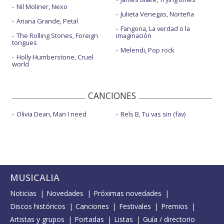
Nil Moliner, Nexo
Julieta Venegas, Norteña
Ariana Grande, Petal
Fangoria, La verdad o la
The Rolling Stones, Foreign
imaginación
tongues
Melendi, Pop rock
Holly Humberstone, Cruel
world
CANCIONES
Olivia Dean, Man I need
Rels B, Tu vas sin (fav)
MUSICALIA
Noticias
Novedades
Próximas novedades
Discos históricos
Canciones
Festivales
Premios
Artistas y grupos
Portadas
Listas
Guía / directorio