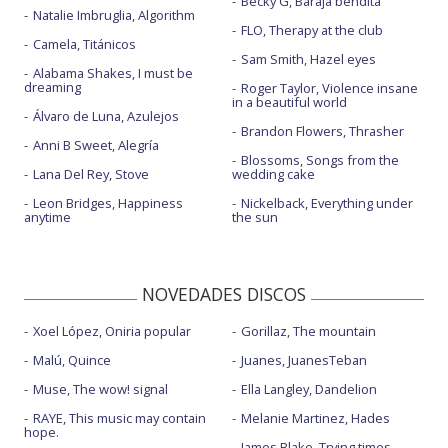
Becky G, Baraja bendita
Natalie Imbruglia, Algorithm
FLO, Therapy at the club
Camela, Titánicos
Sam Smith, Hazel eyes
Alabama Shakes, I must be
dreaming
Roger Taylor, Violence insane
in a beautiful world
Álvaro de Luna, Azulejos
Brandon Flowers, Thrasher
Anni B Sweet, Alegría
Blossoms, Songs from the
Lana Del Rey, Stove
wedding cake
Leon Bridges, Happiness
Nickelback, Everything under
anytime
the sun
NOVEDADES DISCOS
Xoel López, Oniria popular
Gorillaz, The mountain
Malú, Quince
Juanes, JuanesTeban
Muse, The wow! signal
Ella Langley, Dandelion
RAYE, This music may contain
Melanie Martinez, Hades
hope.
James Blake, Trying times