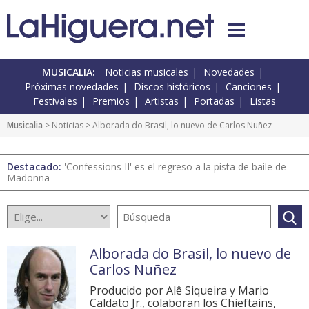
MUSICALIA:
Noticias musicales
Novedades
Próximas novedades
Discos históricos
Canciones
Festivales
Premios
Artistas
Portadas
Listas
Musicalia
>
Noticias
> Alborada do Brasil, lo nuevo de Carlos Nuñez
Destacado:
'Confessions II' es el regreso a la pista de baile de
Madonna
Alborada do Brasil, lo nuevo de
Carlos Nuñez
Producido por Alê Siqueira y Mario
Caldato Jr., colaboran los Chieftains,