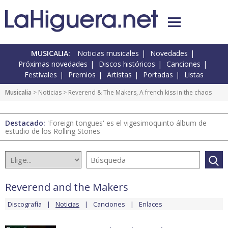
MUSICALIA:
Noticias musicales
Novedades
Próximas novedades
Discos históricos
Canciones
Festivales
Premios
Artistas
Portadas
Listas
Musicalia
>
Noticias
> Reverend & The Makers, A french kiss in the chaos
Destacado:
'Foreign tongues' es el vigesimoquinto álbum de
estudio de los Rolling Stones
Reverend and the Makers
Discografía
Noticias
Canciones
Enlaces