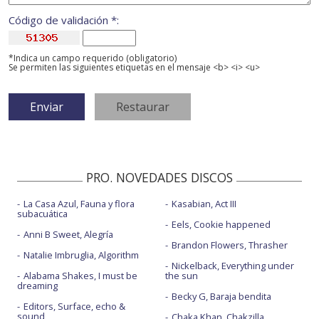
Código de validación *:
*Indica un campo requerido (obligatorio)
Se permiten las siguientes etiquetas en el mensaje <b> <i> <u>
PRO. NOVEDADES DISCOS
La Casa Azul, Fauna y flora
Kasabian, Act III
subacuática
Eels, Cookie happened
Anni B Sweet, Alegría
Brandon Flowers, Thrasher
Natalie Imbruglia, Algorithm
Nickelback, Everything under
Alabama Shakes, I must be
the sun
dreaming
Becky G, Baraja bendita
Editors, Surface, echo &
sound
Chaka Khan, Chakzilla