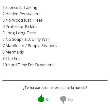
1.Silence Is Talking
2.Hidden Persuaders
3.No Wood Just Trees
4.Professor Pickles
5.Long Long Time
6.No Soap (In A Dirty War)
7.Manifesto / People Shapers
8.Mermaids
9.The End
10.Hard Time For Dreamers
¿Te ha parecido interesante la noticia?
Si
No