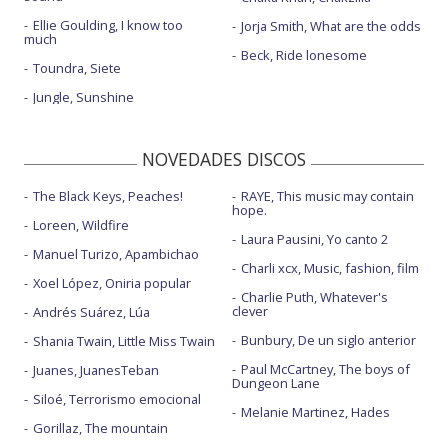
Ellie Goulding, I know too
Jorja Smith, What are the odds
much
Beck, Ride lonesome
Toundra, Siete
Jungle, Sunshine
NOVEDADES DISCOS
The Black Keys, Peaches!
RAYE, This music may contain
hope.
Loreen, Wildfire
Laura Pausini, Yo canto 2
Manuel Turizo, Apambichao
Charli xcx, Music, fashion, film
Xoel López, Oniria popular
Charlie Puth, Whatever's
clever
Andrés Suárez, Lúa
Bunbury, De un siglo anterior
Shania Twain, Little Miss Twain
Paul McCartney, The boys of
Juanes, JuanesTeban
Dungeon Lane
Siloé, Terrorismo emocional
Melanie Martinez, Hades
Gorillaz, The mountain