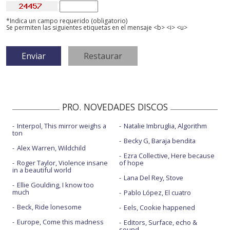
*Indica un campo requerido (obligatorio)
Se permiten las siguientes etiquetas en el mensaje <b> <i> <u>
PRO. NOVEDADES DISCOS
Interpol, This mirror weighs a
Natalie Imbruglia, Algorithm
ton
Becky G, Baraja bendita
Alex Warren, Wildchild
Ezra Collective, Here because
Roger Taylor, Violence insane
of hope
in a beautiful world
Lana Del Rey, Stove
Ellie Goulding, I know too
much
Pablo López, El cuatro
Beck, Ride lonesome
Eels, Cookie happened
Europe, Come this madness
Editors, Surface, echo &
sound