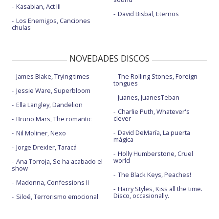
Kasabian, Act III
David Bisbal, Eternos
Los Enemigos, Canciones
chulas
NOVEDADES DISCOS
James Blake, Trying times
The Rolling Stones, Foreign
tongues
Jessie Ware, Superbloom
Juanes, JuanesTeban
Ella Langley, Dandelion
Charlie Puth, Whatever's
clever
Bruno Mars, The romantic
David DeMaría, La puerta
Nil Moliner, Nexo
mágica
Jorge Drexler, Taracá
Holly Humberstone, Cruel
world
Ana Torroja, Se ha acabado el
show
The Black Keys, Peaches!
Madonna, Confessions II
Harry Styles, Kiss all the time.
Disco, occasionally.
Siloé, Terrorismo emocional