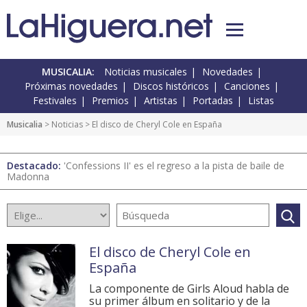
MUSICALIA:
Noticias musicales
Novedades
Próximas novedades
Discos históricos
Canciones
Festivales
Premios
Artistas
Portadas
Listas
Musicalia
>
Noticias
> El disco de Cheryl Cole en España
Destacado:
'Confessions II' es el regreso a la pista de baile de
Madonna
El disco de Cheryl Cole en
España
La componente de Girls Aloud habla de
su primer álbum en solitario y de la