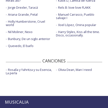
miráis así?
Kase.O, Camisa de fuerza
Jorge Drexler, Taracá
Rels B: love love FLAKK
Ariana Grande, Petal
Manuel Carrasco, Pueblo
salvaje I
Holly Humberstone, Cruel
world
Xoel López, Oniria popular
Nil Moliner, Nexo
Harry Styles, Kiss all the time.
Disco, occasionally.
Bunbury, De un siglo anterior
Quevedo, El baifo
CANCIONES
Rosalía y Yahritza y su Esencia,
Olivia Dean, Man I need
La perla
MUSICALIA