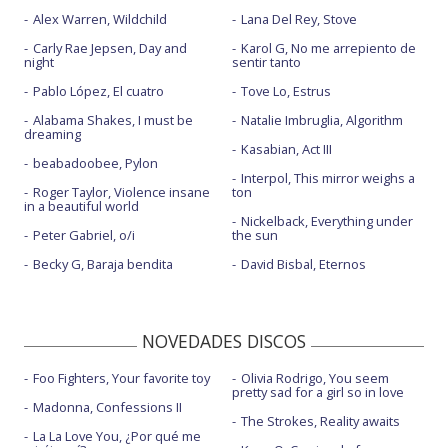
Alex Warren, Wildchild
Lana Del Rey, Stove
Carly Rae Jepsen, Day and
Karol G, No me arrepiento de
night
sentir tanto
Pablo López, El cuatro
Tove Lo, Estrus
Alabama Shakes, I must be
Natalie Imbruglia, Algorithm
dreaming
Kasabian, Act III
beabadoobee, Pylon
Interpol, This mirror weighs a
Roger Taylor, Violence insane
ton
in a beautiful world
Nickelback, Everything under
Peter Gabriel, o/i
the sun
Becky G, Baraja bendita
David Bisbal, Eternos
NOVEDADES DISCOS
Foo Fighters, Your favorite toy
Olivia Rodrigo, You seem
pretty sad for a girl so in love
Madonna, Confessions II
The Strokes, Reality awaits
La La Love You, ¿Por qué me