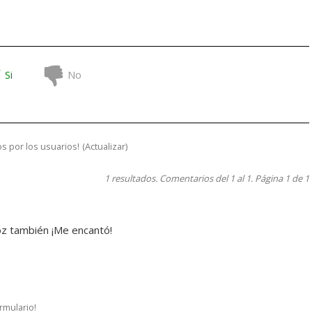
Si
No
s por los usuarios!
(
Actualizar
)
1 resultados. Comentarios del 1 al 1. Página 1 de 1
voz también ¡Me encantó!
ormulario!