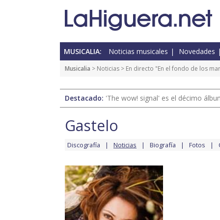
MUSICALIA:
Noticias musicales
Novedades
Musicalia
>
Noticias
> En directo "En el fondo de los ma
Destacado:
'The wow! signal' es el décimo álb
Gastelo
Discografía
Noticias
Biografía
Fotos