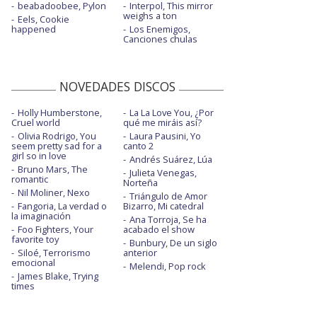
beabadoobee, Pylon
Interpol, This mirror
weighs a ton
Eels, Cookie
happened
Los Enemigos,
Canciones chulas
NOVEDADES DISCOS
Holly Humberstone,
La La Love You, ¿Por
Cruel world
qué me miráis así?
Olivia Rodrigo, You
Laura Pausini, Yo
seem pretty sad for a
canto 2
girl so in love
Andrés Suárez, Lúa
Bruno Mars, The
Julieta Venegas,
romantic
Norteña
Nil Moliner, Nexo
Triángulo de Amor
Fangoria, La verdad o
Bizarro, Mi catedral
la imaginación
Ana Torroja, Se ha
Foo Fighters, Your
acabado el show
favorite toy
Bunbury, De un siglo
Siloé, Terrorismo
anterior
emocional
Melendi, Pop rock
James Blake, Trying
times