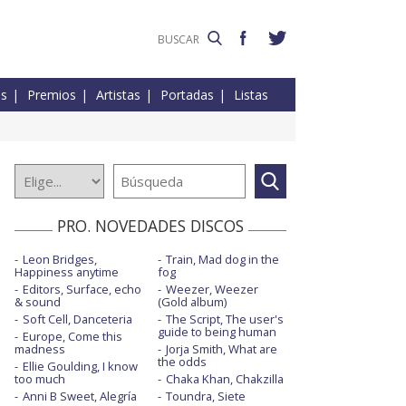
es
Premios
Artistas
Portadas
Listas
PRO. NOVEDADES DISCOS
Leon Bridges,
Train, Mad dog in the
Happiness anytime
fog
Editors, Surface, echo
Weezer, Weezer
& sound
(Gold album)
Soft Cell, Danceteria
The Script, The user's
guide to being human
Europe, Come this
madness
Jorja Smith, What are
the odds
Ellie Goulding, I know
too much
Chaka Khan, Chakzilla
Anni B Sweet, Alegría
Toundra, Siete