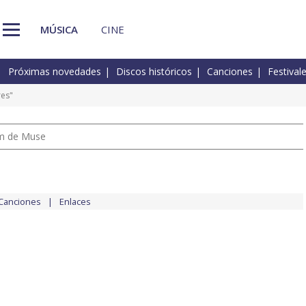
MÚSICA
CINE
Próximas novedades
Discos históricos
Canciones
Festival
res"
um de Muse
Canciones
Enlaces