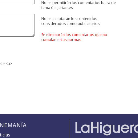
No se permitirán los comentarios fuera de
tema ó injuriantes
No se aceptarán los contenidos
considerados como publicitarios
Se eliminarán los comentarios que no
cumplan estas normas
<i> <u>
INEMANÍA
icias