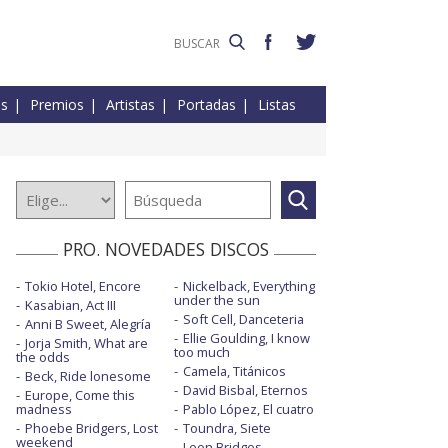
es
Premios
Artistas
Portadas
Listas
PRO. NOVEDADES DISCOS
Tokio Hotel, Encore
Nickelback, Everything
under the sun
Kasabian, Act III
Soft Cell, Danceteria
Anni B Sweet, Alegría
Ellie Goulding, I know
Jorja Smith, What are
too much
the odds
Camela, Titánicos
Beck, Ride lonesome
David Bisbal, Eternos
Europe, Come this
madness
Pablo López, El cuatro
Phoebe Bridgers, Lost
Toundra, Siete
weekend
Leon Bridges,