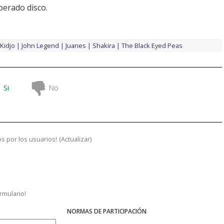
perado disco.
Kidjo
John Legend
Juanes
Shakira
The Black Eyed Peas
Si
No
s por los usuarios!
(
Actualizar
)
ormulario!
NORMAS DE PARTICIPACIÓN