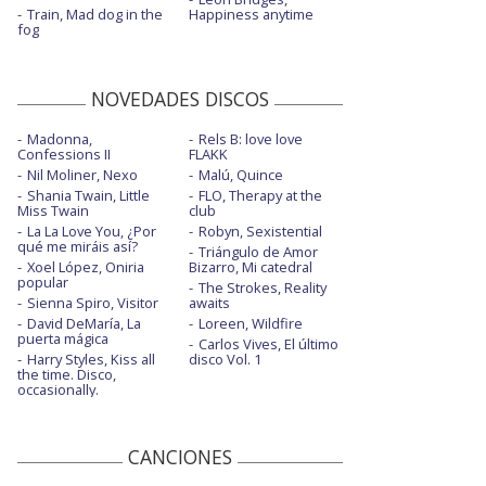
Train, Mad dog in the
Happiness anytime
fog
NOVEDADES DISCOS
Madonna,
Rels B: love love
Confessions II
FLAKK
Nil Moliner, Nexo
Malú, Quince
Shania Twain, Little
FLO, Therapy at the
Miss Twain
club
La La Love You, ¿Por
Robyn, Sexistential
qué me miráis así?
Triángulo de Amor
Xoel López, Oniria
Bizarro, Mi catedral
popular
The Strokes, Reality
Sienna Spiro, Visitor
awaits
David DeMaría, La
Loreen, Wildfire
puerta mágica
Carlos Vives, El último
Harry Styles, Kiss all
disco Vol. 1
the time. Disco,
occasionally.
CANCIONES