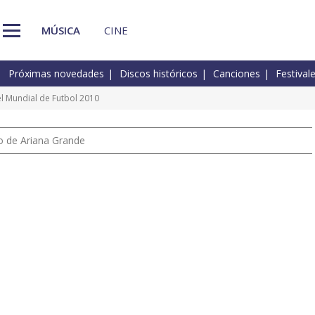
MÚSICA
CINE
Próximas novedades
Discos históricos
Canciones
Festival
el Mundial de Futbol 2010
io de Ariana Grande