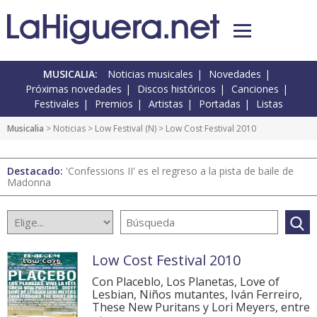
MUSICALIA:
Noticias musicales
Novedades
Próximas novedades
Discos históricos
Canciones
Festivales
Premios
Artistas
Portadas
Listas
Musicalia
>
Noticias
>
Low Festival
(
N
) > Low Cost Festival 2010
Destacado:
'Confessions II' es el regreso a la pista de baile de
Madonna
Low Cost Festival 2010
Con Placeblo, Los Planetas, Love of
Lesbian, Niños mutantes, Iván Ferreiro,
These New Puritans y Lori Meyers, entre