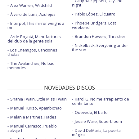
Carly Rae Jepsen, Day and
night
Alex Warren, Wildchild
Pablo López, El cuatro
Álvaro de Luna, Azulejos
Phoebe Bridgers, Lost
Interpol, This mirror weighs a
weekend
ton
Brandon Flowers, Thrasher
Arde Bogotá, Manufacturas
del club de la gente sola
Nickelback, Everything under
the sun
Los Enemigos, Canciones
chulas
The Avalanches, No bad
memories
NOVEDADES DISCOS
Shania Twain, Little Miss Twain
Karol G, No me arrepiento de
sentir tanto
Manuel Turizo, Apambichao
Quevedo, El baifo
Melanie Martinez, Hades
Jessie Ware, Superbloom
Manuel Carrasco, Pueblo
salvaje I
David DeMaría, La puerta
mágica