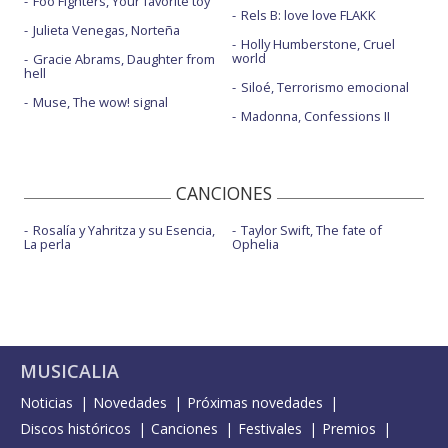
Foo Fighters, Your favorite toy
Rels B: love love FLAKK
Julieta Venegas, Norteña
Holly Humberstone, Cruel
world
Gracie Abrams, Daughter from
hell
Siloé, Terrorismo emocional
Muse, The wow! signal
Madonna, Confessions II
CANCIONES
Rosalía y Yahritza y su Esencia,
Taylor Swift, The fate of
La perla
Ophelia
MUSICALIA
Noticias
Novedades
Próximas novedades
Discos históricos
Canciones
Festivales
Premios