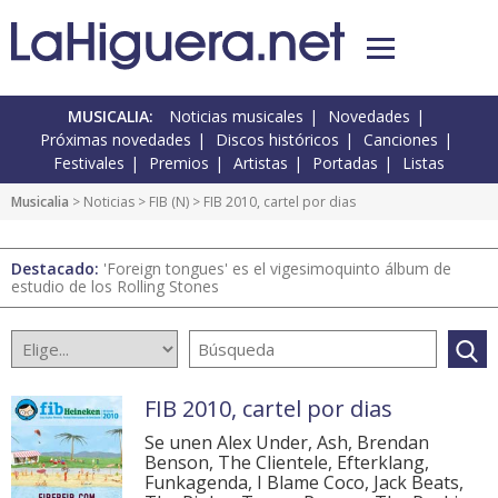
MUSICALIA:
Noticias musicales
Novedades
Próximas novedades
Discos históricos
Canciones
Festivales
Premios
Artistas
Portadas
Listas
Musicalia
>
Noticias
>
FIB
(
N
) > FIB 2010, cartel por dias
Destacado:
'Foreign tongues' es el vigesimoquinto álbum de
estudio de los Rolling Stones
FIB 2010, cartel por dias
Se unen Alex Under, Ash, Brendan
Benson, The Clientele, Efterklang,
Funkagenda, I Blame Coco, Jack Beats,