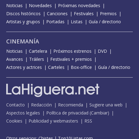
Noticias
Novedades
Próximas novedades
Discos históricos
Canciones
Festivales
Premios
Artistas y grupos
Portadas
Listas
Guía / directorio
CINEMANÍA
Noticias
Cartelera
Próximos estrenos
DVD
Avances
Tráilers
Festivales + premios
Actores y actrices
Carteles
Box-office
Guía / directorio
Contacto
Redacción
Recomienda
Sugiere una web
Aspectos legales
Política de privacidad
(
Cambiar
)
Cookies
Publicidad y webmasters
RSS
Otros servicios:
Chistes
|
Top10Listas.com