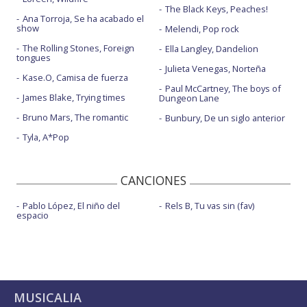
The Black Keys, Peaches!
Ana Torroja, Se ha acabado el
show
Melendi, Pop rock
The Rolling Stones, Foreign
Ella Langley, Dandelion
tongues
Julieta Venegas, Norteña
Kase.O, Camisa de fuerza
Paul McCartney, The boys of
James Blake, Trying times
Dungeon Lane
Bruno Mars, The romantic
Bunbury, De un siglo anterior
Tyla, A*Pop
CANCIONES
Pablo López, El niño del
Rels B, Tu vas sin (fav)
espacio
MUSICALIA