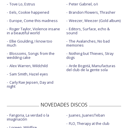
Tove Lo, Estrus
Peter Gabriel, o/i
Eels, Cookie happened
Brandon Flowers, Thrasher
Europe, Come this madness
Weezer, Weezer (Gold album)
Roger Taylor, Violence insane
Editors, Surface, echo &
in a beautiful world
sound
Ellie Goulding, I know too
The Avalanches, No bad
much
memories
Blossoms, Songs from the
Nothing but Thieves, Stray
wedding cake
dogs
Alex Warren, Wildchild
Arde Bogotá, Manufacturas
del club de la gente sola
Sam Smith, Hazel eyes
Carly Rae Jepsen, Day and
night
NOVEDADES DISCOS
Fangoria, La verdad o la
Juanes, JuanesTeban
imaginación
FLO, Therapy at the club
Loreen, Wildfire