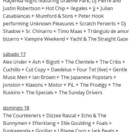
Haçienda Night featuring Graeme Park, DJ Pierre and
Justin Robertson + Hot Chip + Ilegales + jj + Julian
Casablancas + Mumford & Sons + Peter Hook
performing Unknown Pleasures + Scratch Perverts + Dj
Shadow + Sr. Chinarro + Timo Maas + Triángulo de amor
bizarro + Vampire Weekend + Yacht & The Straight Gaze
sábado 17
Alex Under + Ash + Bigott + The Clientele + The Cribs +
Cuchillo + Cut Copy + Daedelus + Four Tet (live) + Gentle
Music Men + Ian Brown + The Japanese Popstars +
Jonston + Klaxons + Motor + PiL + The Prodigy + The
Ruskins + The Specials + The Sunday Drivers
domingo 18
The Courteeners + Dizzee Rascal + Echo & The
Bunnymen + Efterklang + Ellie Goulding + Foals +
Funkagenda + Gorillaz + I Blame Coco + Jack Beats +