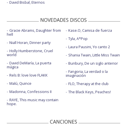
David Bisbal, Eternos
NOVEDADES DISCOS
Gracie Abrams, Daughter from
Kase.O, Camisa de fuerza
hell
Tyla, A*Pop
Niall Horan, Dinner party
Laura Pausini, Yo canto 2
Holly Humberstone, Cruel
world
Shania Twain, Little Miss Twain
David DeMaría, La puerta
Bunbury, De un siglo anterior
mágica
Fangoria, La verdad o la
Rels B: love love FLAKK
imaginación
Malú, Quince
FLO, Therapy at the club
Madonna, Confessions II
The Black Keys, Peaches!
RAYE, This music may contain
hope.
CANCIONES