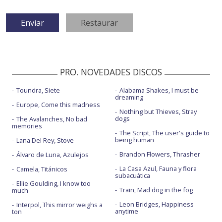
PRO. NOVEDADES DISCOS
Toundra, Siete
Alabama Shakes, I must be
dreaming
Europe, Come this madness
Nothing but Thieves, Stray
dogs
The Avalanches, No bad
memories
The Script, The user's guide to
being human
Lana Del Rey, Stove
Brandon Flowers, Thrasher
Álvaro de Luna, Azulejos
La Casa Azul, Fauna y flora
Camela, Titánicos
subacuática
Ellie Goulding, I know too
Train, Mad dog in the fog
much
Leon Bridges, Happiness
Interpol, This mirror weighs a
anytime
ton