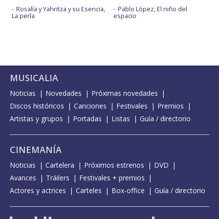
Rosalía y Yahritza y su Esencia,
Pablo López, El niño del
La perla
espacio
MUSICALIA
Noticias
Novedades
Próximas novedades
Discos históricos
Canciones
Festivales
Premios
Artistas y grupos
Portadas
Listas
Guía / directorio
CINEMANÍA
Noticias
Cartelera
Próximos estrenos
DVD
Avances
Tráilers
Festivales + premios
Actores y actrices
Carteles
Box-office
Guía / directorio