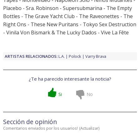
Tapes - Montevideo - Napoleón Solo - Niños Mutantes -
Placebo - Sra. Robinson - Supersubmarina - The Empty
Bottles - The Grave Yacht Club - The Raveonettes - The
Right Ons - These New Puritans - Tokyo Sex Destruction
- Vinila Von Bismark & The Lucky Dados - Vive La Fête
ARTISTAS RELACIONADOS:
L.A.
Polock
Varry Brava
¿Te ha parecido interesante la noticia?
Si
No
Sección de opinión
Comentarios enviados por los usuarios!
(
Actualizar
)