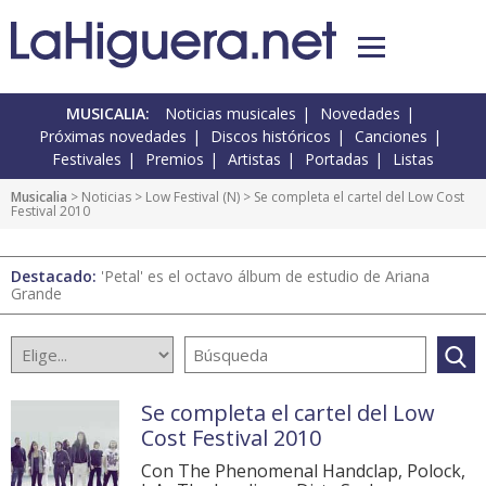
MUSICALIA:
Noticias musicales
Novedades
Próximas novedades
Discos históricos
Canciones
Festivales
Premios
Artistas
Portadas
Listas
Musicalia
>
Noticias
>
Low Festival
(
N
) > Se completa el cartel del Low Cost
Festival 2010
Destacado:
'Petal' es el octavo álbum de estudio de Ariana
Grande
Se completa el cartel del Low
Cost Festival 2010
Con The Phenomenal Handclap, Polock,