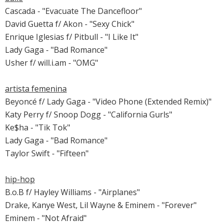
Cascada - "Evacuate The Dancefloor"
David Guetta f/ Akon - "Sexy Chick"
Enrique Iglesias f/ Pitbull - "I Like It"
Lady Gaga - "Bad Romance"
Usher f/ will.i.am - "OMG"
artista femenina
Beyoncé f/ Lady Gaga - "Video Phone (Extended Remix)"
Katy Perry f/ Snoop Dogg - "California Gurls"
Ke$ha - "Tik Tok"
Lady Gaga - "Bad Romance"
Taylor Swift - "Fifteen"
hip-hop
B.o.B f/ Hayley Williams - "Airplanes"
Drake, Kanye West, Lil Wayne & Eminem - "Forever"
Eminem - "Not Afraid"