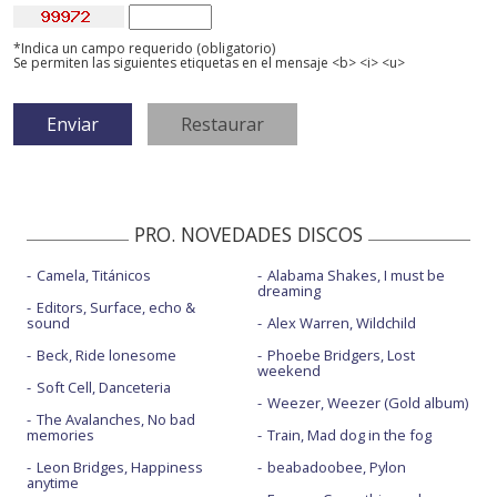
*Indica un campo requerido (obligatorio)
Se permiten las siguientes etiquetas en el mensaje <b> <i> <u>
PRO. NOVEDADES DISCOS
Camela, Titánicos
Alabama Shakes, I must be
dreaming
Editors, Surface, echo &
sound
Alex Warren, Wildchild
Beck, Ride lonesome
Phoebe Bridgers, Lost
weekend
Soft Cell, Danceteria
Weezer, Weezer (Gold album)
The Avalanches, No bad
memories
Train, Mad dog in the fog
Leon Bridges, Happiness
beabadoobee, Pylon
anytime