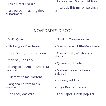
Europe, Come this madness
Tokio Hotel, Encore
Interpol, This mirror weighs a
La Casa Azul, Fauna y flora
ton
subacuática
NOVEDADES DISCOS
Malú, Quince
Gorillaz, The mountain
Ella Langley, Dandelion
Shania Twain, Little Miss Twain
Kany García, Puerta abierta
Charlie Puth, Whatever's
clever
Melendi, Pop rock
Quevedo, El baifo
Triángulo de Amor Bizarro, Mi
catedral
Manuel Carrasco, Pueblo
salvaje I
Julieta Venegas, Norteña
Loreen, Wildfire
Fangoria, La verdad o la
imaginación
Jorge Drexler, Taracá
Bad Gyal, Más cara
Xoel López, Oniria popular