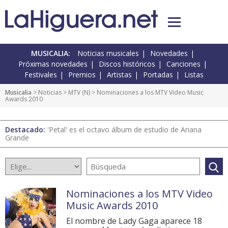
MUSICALIA:
Noticias musicales
Novedades
Próximas novedades
Discos históricos
Canciones
Festivales
Premios
Artistas
Portadas
Listas
Musicalia
>
Noticias
>
MTV
(
N
) > Nominaciones a los MTV Video Music
Awards 2010
Destacado:
'Petal' es el octavo álbum de estudio de Ariana
Grande
Nominaciones a los MTV Video
Music Awards 2010
El nombre de Lady Gaga aparece 18