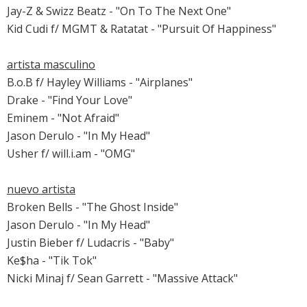
Jay-Z & Swizz Beatz - "On To The Next One"
Kid Cudi f/ MGMT & Ratatat - "Pursuit Of Happiness"
artista masculino
B.o.B f/ Hayley Williams - "Airplanes"
Drake - "Find Your Love"
Eminem - "Not Afraid"
Jason Derulo - "In My Head"
Usher f/ will.i.am - "OMG"
nuevo artista
Broken Bells - "The Ghost Inside"
Jason Derulo - "In My Head"
Justin Bieber f/ Ludacris - "Baby"
Ke$ha - "Tik Tok"
Nicki Minaj f/ Sean Garrett - "Massive Attack"