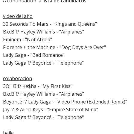
A continuación la
lista de candidatos
:
video del año
30 Seconds To Mars - "Kings and Queens"
B.o.B f/ Hayley Williams - "Airplanes"
Eminem - "Not Afraid"
Florence + the Machine - "Dog Days Are Over"
Lady Gaga - "Bad Romance"
Lady Gaga f/ Beyoncé - "Telephone"
colaboración
3OH!3 f/ Ke$ha - "My First Kiss"
B.o.B f/ Hayley Williams - "Airplanes"
Beyoncé f/ Lady Gaga - "Video Phone (Extended Remix)"
Jay-Z & Alicia Keys - "Empire State of Mind"
Lady Gaga f/ Beyoncé - "Telephone"
baile