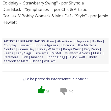
Coldplay - "Strawberry Swing" - por Shynola
Dan Black - "Symphonies" - por Chic & Artistic
Gorillaz f/ Bobby Womack & Mos Def - "Stylo" - por Jamie
Hewlett
ARTISTAS RELACIONADOS:
Akon
Alicia Keys
Beyoncé
Big Boi
Coldplay
Eminem
Enrique Iglesias
Florence + The Machine
Gorillaz
Green Day
Hayley Williams
Kanye West
Katy Perry
Kesha
Lady Gaga
Lil Wayne
MGMT
Mumford & Sons
Muse
Paramore
Pink
Rihanna
Snoop Dogg
Taylor Swift
Thirty
seconds to Mars
Usher
will.i.am
¿Te ha parecido interesante la noticia?
Si
No