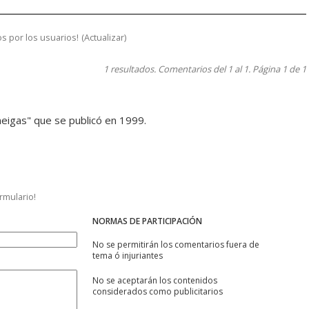
s por los usuarios!
(
Actualizar
)
1 resultados. Comentarios del 1 al 1. Página 1 de 1
 meigas" que se publicó en 1999.
ormulario!
NORMAS DE PARTICIPACIÓN
No se permitirán los comentarios fuera de
tema ó injuriantes
No se aceptarán los contenidos
considerados como publicitarios