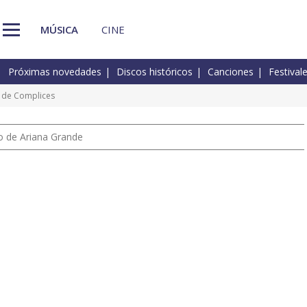
MÚSICA
CINE
Próximas novedades
Discos históricos
Canciones
Festival
s de Complices
io de Ariana Grande