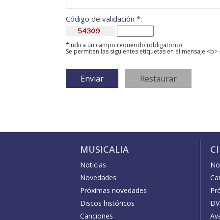
Código de validación *:
*Indica un campo requerido (obligatorio)
Se permiten las siguientes etiquetas en el mensaje <b> 
MUSICALIA
C
Noticias
Not
Novedades
Car
Próximas novedades
Pr
Discos históricos
DV
Canciones
Av