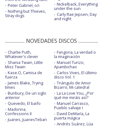
Nickelback, Everything
Peter Gabriel, o/i
under the sun
Nothing but Thieves,
Carly Rae Jepsen, Day
Stray dogs
and night
NOVEDADES DISCOS
Charlie Puth,
Fangoria, La verdad o
Whatever's clever
la imaginación
Shania Twain, Little
Manuel Turizo,
Miss Twain
Apambichao
Kase.O, Camisa de
Carlos Vives, El último
fuerza
disco Vol. 1
James Blake, Trying
Triángulo de Amor
times
Bizarro, Mi catedral
Bunbury, De un siglo
La La Love You, ¿Por
anterior
qué me miráis así?
Quevedo, El baifo
Manuel Carrasco,
Pueblo salvaje I
Madonna,
Confessions II
David DeMaría, La
puerta mágica
Juanes, JuanesTeban
Andrés Suárez, Lúa