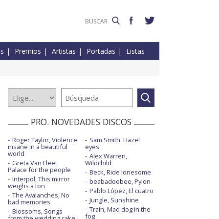
es
Premios
Artistas
Portadas
Listas
PRO. NOVEDADES DISCOS
Roger Taylor, Violence
Sam Smith, Hazel
insane in a beautiful
eyes
world
Alex Warren,
Greta Van Fleet,
Wildchild
Palace for the people
Beck, Ride lonesome
Interpol, This mirror
beabadoobee, Pylon
weighs a ton
Pablo López, El cuatro
The Avalanches, No
Jungle, Sunshine
bad memories
Train, Mad dog in the
Blossoms, Songs
fog
from the wedding cake