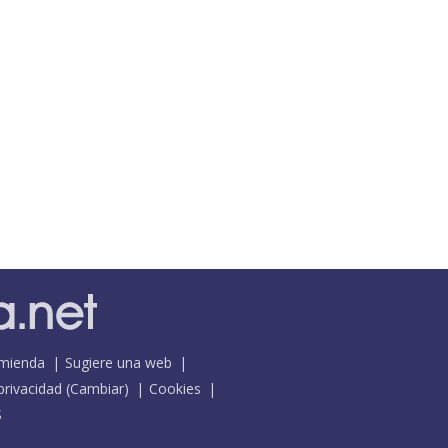
mienda
Sugiere una web
 privacidad
(
Cambiar
)
Cookies
S