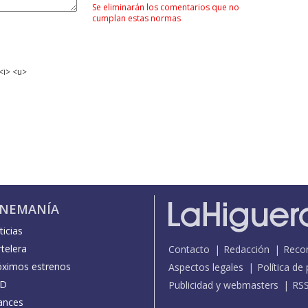
Se eliminarán los comentarios que no
cumplan estas normas
<i> <u>
INEMANÍA
icias
telera
Contacto
Redacción
Reco
óximos estrenos
Aspectos legales
Política de
D
Publicidad y webmasters
RS
ances