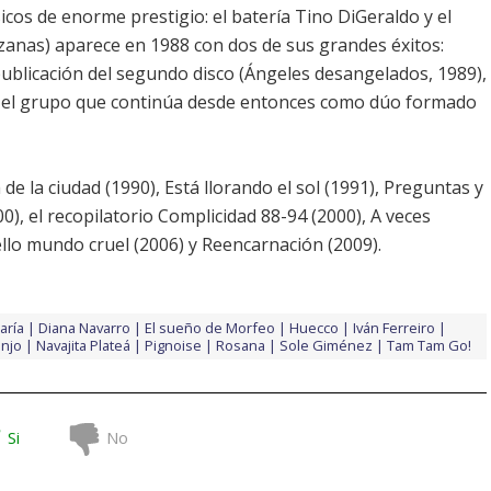
os de enorme prestigio: el batería Tino DiGeraldo y el
anzanas) aparece en 1988 con dos de sus grandes éxitos:
 publicación del segundo disco (Ángeles desangelados, 1989),
an el grupo que continúa desde entonces como dúo formado
 la ciudad (1990), Está llorando el sol (1991), Preguntas y
00), el recopilatorio Complicidad 88-94 (2000), A veces
Hello mundo cruel (2006) y Reencarnación (2009).
aría
Diana Navarro
El sueño de Morfeo
Huecco
Iván Ferreiro
anjo
Navajita Plateá
Pignoise
Rosana
Sole Giménez
Tam Tam Go!
Si
No