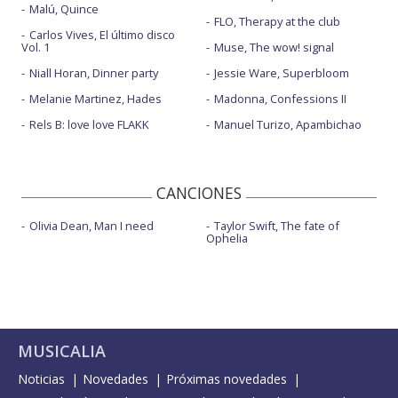
Malú, Quince
FLO, Therapy at the club
Carlos Vives, El último disco
Vol. 1
Muse, The wow! signal
Niall Horan, Dinner party
Jessie Ware, Superbloom
Melanie Martinez, Hades
Madonna, Confessions II
Rels B: love love FLAKK
Manuel Turizo, Apambichao
CANCIONES
Olivia Dean, Man I need
Taylor Swift, The fate of
Ophelia
MUSICALIA
Noticias
Novedades
Próximas novedades