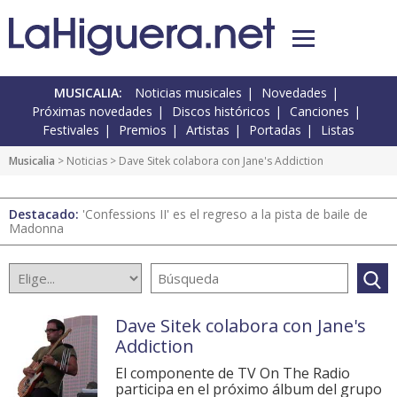
MUSICALIA:
Noticias musicales
Novedades
Próximas novedades
Discos históricos
Canciones
Festivales
Premios
Artistas
Portadas
Listas
Musicalia
>
Noticias
> Dave Sitek colabora con Jane's Addiction
Destacado:
'Confessions II' es el regreso a la pista de baile de
Madonna
Dave Sitek colabora con Jane's
Addiction
El componente de TV On The Radio
participa en el próximo álbum del grupo