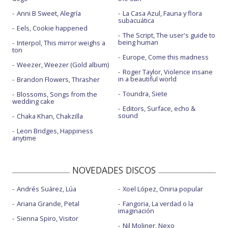
Anni B Sweet, Alegría
La Casa Azul, Fauna y flora
subacuática
Eels, Cookie happened
The Script, The user's guide to
being human
Interpol, This mirror weighs a
ton
Europe, Come this madness
Weezer, Weezer (Gold album)
Roger Taylor, Violence insane
in a beautiful world
Brandon Flowers, Thrasher
Toundra, Siete
Blossoms, Songs from the
wedding cake
Editors, Surface, echo &
sound
Chaka Khan, Chakzilla
Leon Bridges, Happiness
anytime
NOVEDADES DISCOS
Andrés Suárez, Lúa
Xoel López, Oniria popular
Ariana Grande, Petal
Fangoria, La verdad o la
imaginación
Sienna Spiro, Visitor
Nil Moliner, Nexo