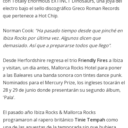
con Totally Enormous EXTINCT Dinosaurs, una joya del
electro bajo el sello discográfico Greco Roman Records
que pertenece a Hot Chip.
Norman Cook:
"Ha pasado tiempo desde que pinché en
Ibiza Rocks por última vez. Algunos dicen que
demasiado. Así que a prepararse todos que llego"
.
Desde Herfordshire regresa el trio
Friendly Fires
a Ibiza
y visitan, un día antes, Mallorca Rocks Hotel para poner
a las Baleares una banda sonora con tintes dance punk.
Nominados para el Mercury Prize, los ingleses tocarán el
28 y 29 de junio donde presentarán su segundo álbum,
'Pala'.
El pasado año Ibiza Rocks & Mallorca Rocks
programaron al rapero británico
Tinie Tempah
como
una de las apuestas de la temporada sin que hubiera