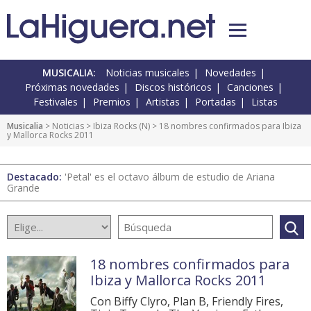
MUSICALIA:
Noticias musicales
Novedades
Próximas novedades
Discos históricos
Canciones
Festivales
Premios
Artistas
Portadas
Listas
Musicalia
>
Noticias
>
Ibiza Rocks
(
N
) > 18 nombres confirmados para Ibiza
y Mallorca Rocks 2011
Destacado:
'Petal' es el octavo álbum de estudio de Ariana
Grande
18 nombres confirmados para
Ibiza y Mallorca Rocks 2011
Con Biffy Clyro, Plan B, Friendly Fires,