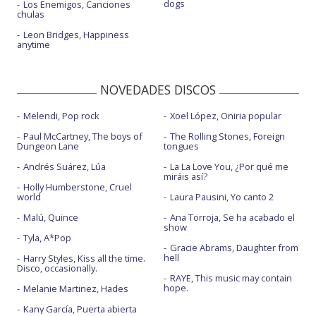
dogs
Los Enemigos, Canciones
chulas
Leon Bridges, Happiness
anytime
NOVEDADES DISCOS
Melendi, Pop rock
Xoel López, Oniria popular
Paul McCartney, The boys of
The Rolling Stones, Foreign
Dungeon Lane
tongues
Andrés Suárez, Lúa
La La Love You, ¿Por qué me
miráis así?
Holly Humberstone, Cruel
world
Laura Pausini, Yo canto 2
Malú, Quince
Ana Torroja, Se ha acabado el
show
Tyla, A*Pop
Gracie Abrams, Daughter from
hell
Harry Styles, Kiss all the time.
Disco, occasionally.
RAYE, This music may contain
hope.
Melanie Martinez, Hades
Kany García, Puerta abierta