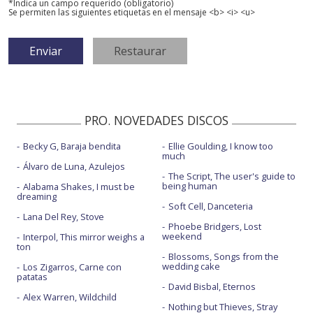
*Indica un campo requerido (obligatorio)
Se permiten las siguientes etiquetas en el mensaje <b> <i> <u>
PRO. NOVEDADES DISCOS
Becky G, Baraja bendita
Ellie Goulding, I know too
much
Álvaro de Luna, Azulejos
The Script, The user's guide to
being human
Alabama Shakes, I must be
dreaming
Soft Cell, Danceteria
Lana Del Rey, Stove
Phoebe Bridgers, Lost
weekend
Interpol, This mirror weighs a
ton
Blossoms, Songs from the
wedding cake
Los Zigarros, Carne con
patatas
David Bisbal, Eternos
Alex Warren, Wildchild
Nothing but Thieves, Stray