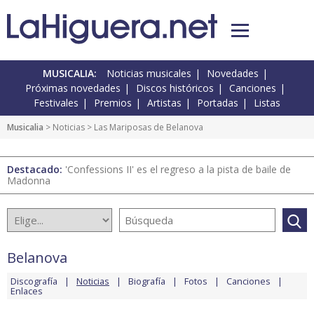
MUSICALIA:
Noticias musicales
Novedades
Próximas novedades
Discos históricos
Canciones
Festivales
Premios
Artistas
Portadas
Listas
Musicalia
>
Noticias
> Las Mariposas de Belanova
Destacado:
'Confessions II' es el regreso a la pista de baile de
Madonna
Belanova
Discografía
Noticias
Biografía
Fotos
Canciones
Enlaces