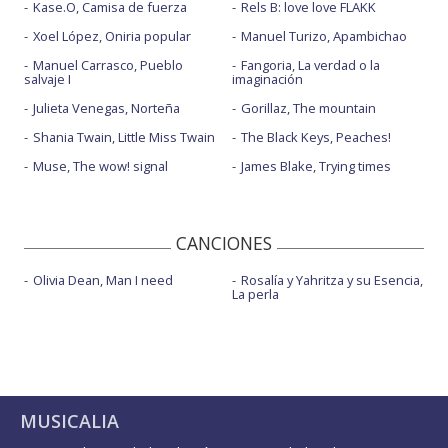
Kase.O, Camisa de fuerza
Rels B: love love FLAKK
Xoel López, Oniria popular
Manuel Turizo, Apambichao
Manuel Carrasco, Pueblo
Fangoria, La verdad o la
salvaje I
imaginación
Julieta Venegas, Norteña
Gorillaz, The mountain
Shania Twain, Little Miss Twain
The Black Keys, Peaches!
Muse, The wow! signal
James Blake, Trying times
CANCIONES
Olivia Dean, Man I need
Rosalía y Yahritza y su Esencia,
La perla
MUSICALIA