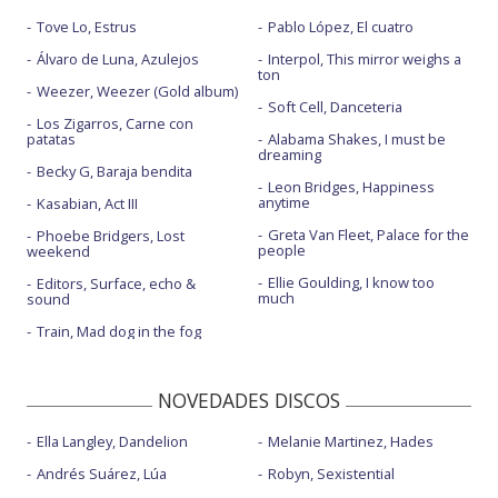
Tove Lo, Estrus
Pablo López, El cuatro
Álvaro de Luna, Azulejos
Interpol, This mirror weighs a
ton
Weezer, Weezer (Gold album)
Soft Cell, Danceteria
Los Zigarros, Carne con
patatas
Alabama Shakes, I must be
dreaming
Becky G, Baraja bendita
Leon Bridges, Happiness
anytime
Kasabian, Act III
Greta Van Fleet, Palace for the
Phoebe Bridgers, Lost
people
weekend
Ellie Goulding, I know too
Editors, Surface, echo &
much
sound
Train, Mad dog in the fog
NOVEDADES DISCOS
Ella Langley, Dandelion
Melanie Martinez, Hades
Andrés Suárez, Lúa
Robyn, Sexistential