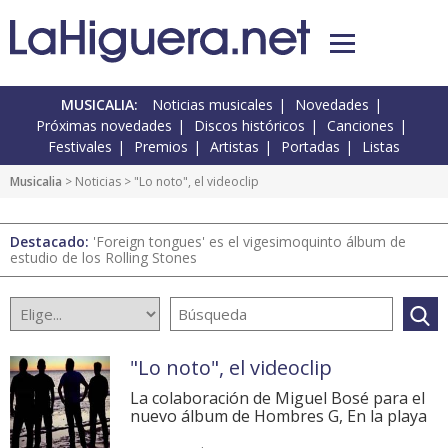
MUSICALIA:
Noticias musicales
Novedades
Próximas novedades
Discos históricos
Canciones
Festivales
Premios
Artistas
Portadas
Listas
Musicalia
>
Noticias
> "Lo noto", el videoclip
Destacado:
'Foreign tongues' es el vigesimoquinto álbum de
estudio de los Rolling Stones
"Lo noto", el videoclip
La colaboración de Miguel Bosé para el
nuevo álbum de Hombres G, En la playa