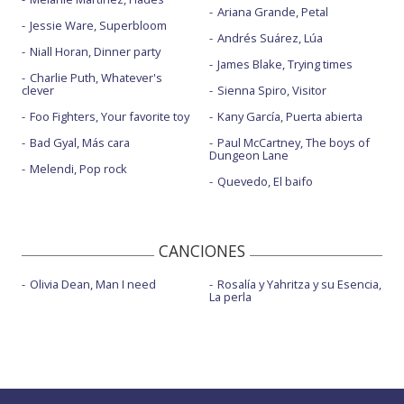
Ariana Grande, Petal
Jessie Ware, Superbloom
Andrés Suárez, Lúa
Niall Horan, Dinner party
James Blake, Trying times
Charlie Puth, Whatever's
clever
Sienna Spiro, Visitor
Foo Fighters, Your favorite toy
Kany García, Puerta abierta
Bad Gyal, Más cara
Paul McCartney, The boys of
Dungeon Lane
Melendi, Pop rock
Quevedo, El baifo
CANCIONES
Olivia Dean, Man I need
Rosalía y Yahritza y su Esencia,
La perla