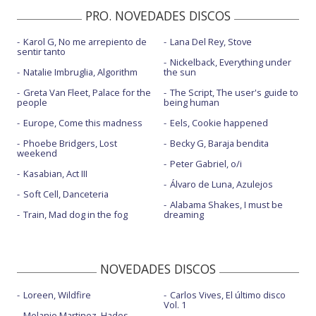
PRO. NOVEDADES DISCOS
Karol G, No me arrepiento de
Lana Del Rey, Stove
sentir tanto
Nickelback, Everything under
Natalie Imbruglia, Algorithm
the sun
Greta Van Fleet, Palace for the
The Script, The user's guide to
people
being human
Europe, Come this madness
Eels, Cookie happened
Phoebe Bridgers, Lost
Becky G, Baraja bendita
weekend
Peter Gabriel, o/i
Kasabian, Act III
Álvaro de Luna, Azulejos
Soft Cell, Danceteria
Alabama Shakes, I must be
Train, Mad dog in the fog
dreaming
NOVEDADES DISCOS
Loreen, Wildfire
Carlos Vives, El último disco
Vol. 1
Melanie Martinez, Hades