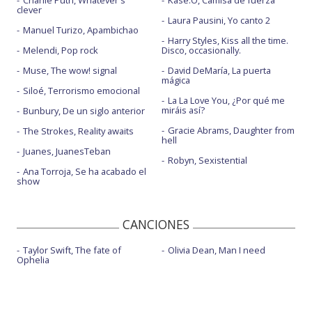
Charlie Puth, Whatever's
Kase.O, Camisa de fuerza
clever
Laura Pausini, Yo canto 2
Manuel Turizo, Apambichao
Harry Styles, Kiss all the time.
Melendi, Pop rock
Disco, occasionally.
Muse, The wow! signal
David DeMaría, La puerta
mágica
Siloé, Terrorismo emocional
La La Love You, ¿Por qué me
miráis así?
Bunbury, De un siglo anterior
Gracie Abrams, Daughter from
The Strokes, Reality awaits
hell
Juanes, JuanesTeban
Robyn, Sexistential
Ana Torroja, Se ha acabado el
show
CANCIONES
Taylor Swift, The fate of
Olivia Dean, Man I need
Ophelia