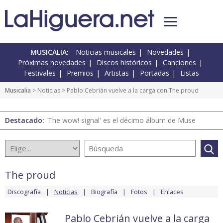
MUSICALIA:
Noticias musicales
Novedades
Próximas novedades
Discos históricos
Canciones
Festivales
Premios
Artistas
Portadas
Listas
Musicalia
>
Noticias
> Pablo Cebrián vuelve a la carga con The proud
Destacado:
'The wow! signal' es el décimo álbum de Muse
The proud
Discografía
Noticias
Biografía
Fotos
Enlaces
Pablo Cebrián vuelve a la carga