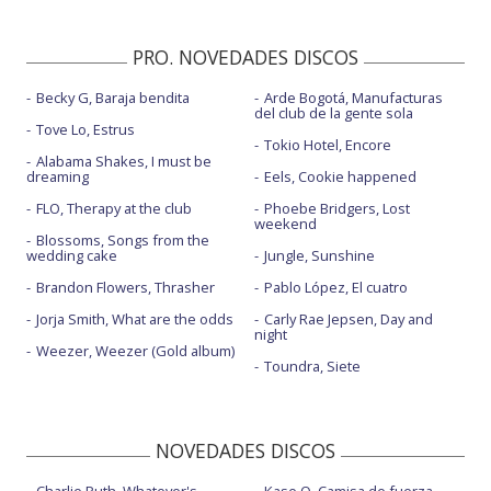
PRO. NOVEDADES DISCOS
Becky G, Baraja bendita
Arde Bogotá, Manufacturas
del club de la gente sola
Tove Lo, Estrus
Tokio Hotel, Encore
Alabama Shakes, I must be
dreaming
Eels, Cookie happened
FLO, Therapy at the club
Phoebe Bridgers, Lost
weekend
Blossoms, Songs from the
wedding cake
Jungle, Sunshine
Brandon Flowers, Thrasher
Pablo López, El cuatro
Jorja Smith, What are the odds
Carly Rae Jepsen, Day and
night
Weezer, Weezer (Gold album)
Toundra, Siete
NOVEDADES DISCOS