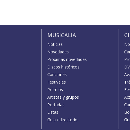
MUSICALIA
C
Noticias
Not
Novedades
Car
Próximas novedades
Pr
Discos históricos
DV
Canciones
Av
Festivales
Trá
Premios
Fe
Artistas y grupos
Act
Portadas
Car
Listas
Bo
Guía / directorio
Guí