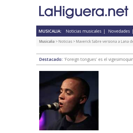
MUSICALIA:
Noticias musicales
Novedades
Musicalia
>
Noticias
> Maverick Sabre versiona a Lana de
Destacado:
'Foreign tongues' es el vigesimoqui