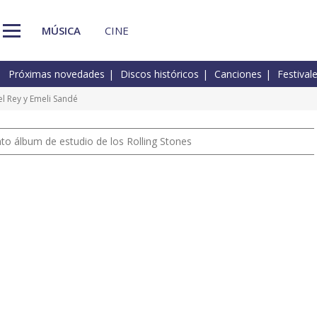
MÚSICA
CINE
Próximas novedades
Discos históricos
Canciones
Festival
l Rey y Emeli Sandé
nto álbum de estudio de los Rolling Stones