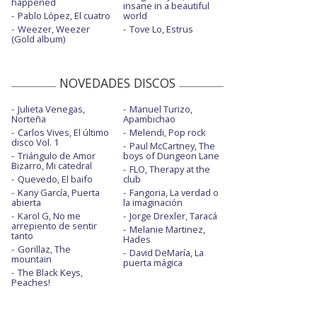
happened
insane in a beautiful
Pablo López, El cuatro
world
Weezer, Weezer
Tove Lo, Estrus
(Gold album)
NOVEDADES DISCOS
Julieta Venegas,
Manuel Turizo,
Norteña
Apambichao
Carlos Vives, El último
Melendi, Pop rock
disco Vol. 1
Paul McCartney, The
Triángulo de Amor
boys of Dungeon Lane
Bizarro, Mi catedral
FLO, Therapy at the
Quevedo, El baifo
club
Kany García, Puerta
Fangoria, La verdad o
abierta
la imaginación
Karol G, No me
Jorge Drexler, Taracá
arrepiento de sentir
Melanie Martinez,
tanto
Hades
Gorillaz, The
David DeMaría, La
mountain
puerta mágica
The Black Keys,
Peaches!