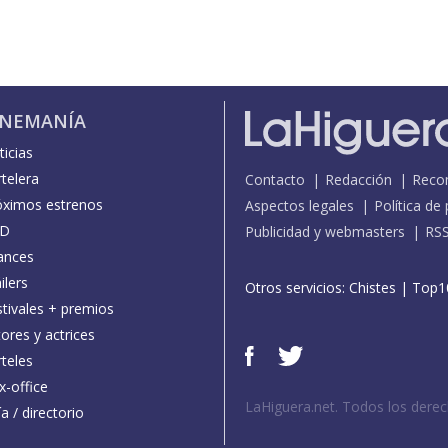
INEMANÍA
icias
telera
Contacto
Redacción
Reco
óximos estrenos
Aspectos legales
Política de
D
Publicidad y webmasters
RS
ances
ilers
Otros servicios:
Chistes
|
Top1
stivales + premios
ores y actrices
teles
x-office
LaHiguera.net. Todos los dere
a / directorio