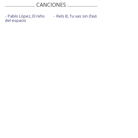
CANCIONES
Pablo López, El niño
Rels B, Tu vas sin (fav)
del espacio