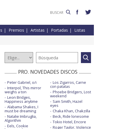
es
Premios
Artistas
Portadas
Listas
PRO. NOVEDADES DISCOS
Peter Gabriel, o/i
Los Zigarros, Carne
con patatas
Interpol, This mirror
weighs a ton
Phoebe Bridgers, Lost
weekend
Leon Bridges,
Happiness anytime
Sam Smith, Hazel
eyes
Alabama Shakes, I
must be dreaming
Chaka Khan, Chakzilla
Natalie Imbruglia,
Beck, Ride lonesome
Algorithm
Tokio Hotel, Encore
Eels, Cookie
Roger Taylor, Violence