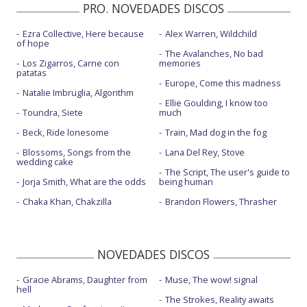
PRO. NOVEDADES DISCOS
Ezra Collective, Here because
Alex Warren, Wildchild
of hope
The Avalanches, No bad
Los Zigarros, Carne con
memories
patatas
Europe, Come this madness
Natalie Imbruglia, Algorithm
Ellie Goulding, I know too
Toundra, Siete
much
Beck, Ride lonesome
Train, Mad dog in the fog
Blossoms, Songs from the
Lana Del Rey, Stove
wedding cake
The Script, The user's guide to
Jorja Smith, What are the odds
being human
Chaka Khan, Chakzilla
Brandon Flowers, Thrasher
NOVEDADES DISCOS
Gracie Abrams, Daughter from
Muse, The wow! signal
hell
The Strokes, Reality awaits