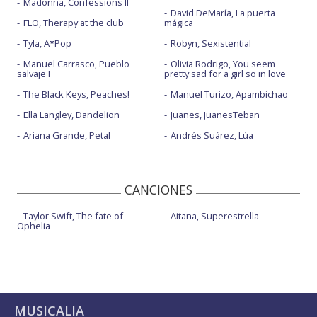
Madonna, Confessions II
David DeMaría, La puerta
FLO, Therapy at the club
mágica
Tyla, A*Pop
Robyn, Sexistential
Manuel Carrasco, Pueblo
Olivia Rodrigo, You seem
salvaje I
pretty sad for a girl so in love
The Black Keys, Peaches!
Manuel Turizo, Apambichao
Ella Langley, Dandelion
Juanes, JuanesTeban
Ariana Grande, Petal
Andrés Suárez, Lúa
CANCIONES
Taylor Swift, The fate of
Aitana, Superestrella
Ophelia
MUSICALIA