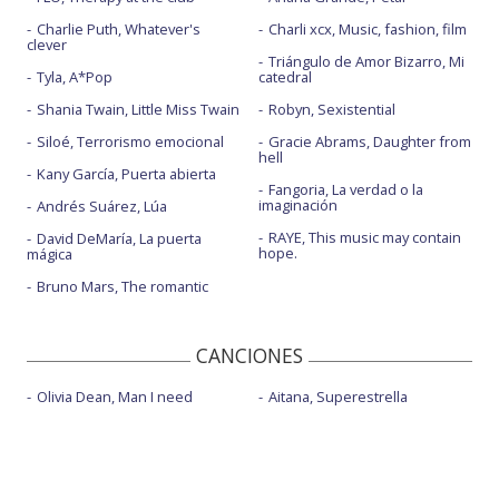
Charlie Puth, Whatever's
Charli xcx, Music, fashion, film
clever
Triángulo de Amor Bizarro, Mi
Tyla, A*Pop
catedral
Shania Twain, Little Miss Twain
Robyn, Sexistential
Siloé, Terrorismo emocional
Gracie Abrams, Daughter from
hell
Kany García, Puerta abierta
Fangoria, La verdad o la
imaginación
Andrés Suárez, Lúa
RAYE, This music may contain
David DeMaría, La puerta
hope.
mágica
Bruno Mars, The romantic
CANCIONES
Olivia Dean, Man I need
Aitana, Superestrella