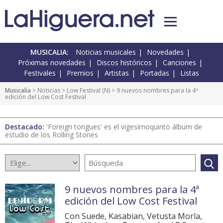
MUSICALIA:
Noticias musicales
Novedades
Próximas novedades
Discos históricos
Canciones
Festivales
Premios
Artistas
Portadas
Listas
Musicalia
>
Noticias
>
Low Festival
(
N
) > 9 nuevos nombres para la 4ª
edición del Low Cost Festival
Destacado:
'Foreign tongues' es el vigesimoquinto álbum de
estudio de los Rolling Stones
9 nuevos nombres para la 4ª
edición del Low Cost Festival
Con Suede, Kasabian, Vetusta Morla,