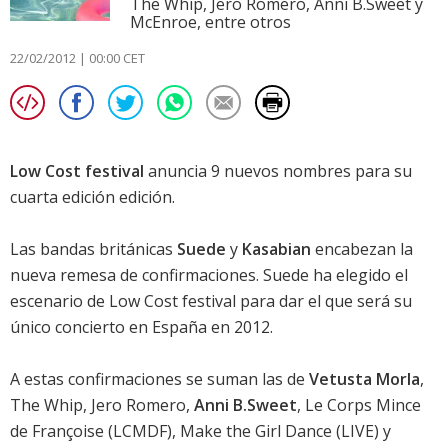
The Whip, Jero Romero, Anni B.Sweet y
McEnroe, entre otros
22/02/2012 | 00:00 CET
Low Cost festival
anuncia 9 nuevos nombres para su
cuarta edición edición.
Las bandas británicas
Suede
y
Kasabian
encabezan la
nueva remesa de confirmaciones. Suede ha elegido el
escenario de Low Cost festival para dar el que será su
único concierto en España en 2012.
A estas confirmaciones se suman las de
Vetusta Morla
,
The Whip, Jero Romero,
Anni B.Sweet
, Le Corps Mince
de Françoise (LCMDF), Make the Girl Dance (LIVE) y