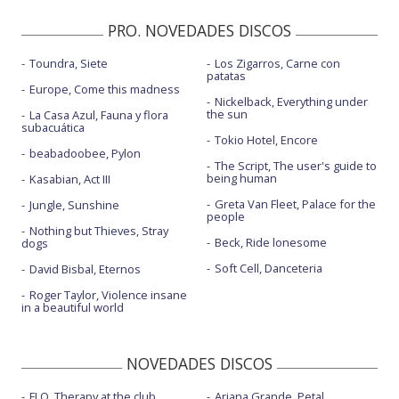
PRO. NOVEDADES DISCOS
Toundra, Siete
Los Zigarros, Carne con
patatas
Europe, Come this madness
Nickelback, Everything under
the sun
La Casa Azul, Fauna y flora
subacuática
Tokio Hotel, Encore
beabadoobee, Pylon
The Script, The user's guide to
being human
Kasabian, Act III
Greta Van Fleet, Palace for the
Jungle, Sunshine
people
Nothing but Thieves, Stray
Beck, Ride lonesome
dogs
Soft Cell, Danceteria
David Bisbal, Eternos
Roger Taylor, Violence insane
in a beautiful world
NOVEDADES DISCOS
FLO, Therapy at the club
Ariana Grande, Petal