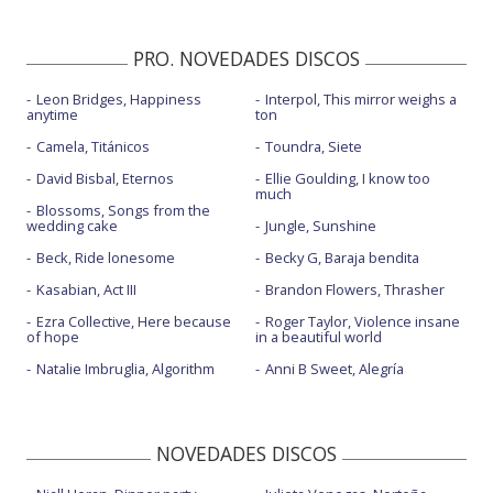
PRO. NOVEDADES DISCOS
Leon Bridges, Happiness
Interpol, This mirror weighs a
anytime
ton
Camela, Titánicos
Toundra, Siete
David Bisbal, Eternos
Ellie Goulding, I know too
much
Blossoms, Songs from the
wedding cake
Jungle, Sunshine
Beck, Ride lonesome
Becky G, Baraja bendita
Kasabian, Act III
Brandon Flowers, Thrasher
Ezra Collective, Here because
Roger Taylor, Violence insane
of hope
in a beautiful world
Natalie Imbruglia, Algorithm
Anni B Sweet, Alegría
NOVEDADES DISCOS