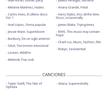
Niall Horan, Dinner party
Julieta Venegas, Norteña
Melanie Martinez, Hades
Ariana Grande, Petal
Carlos Vives, El último disco
Harry Styles, Kiss all the time.
Vol. 1
Disco, occasionally.
Xoel López, Oniria popular
James Blake, Trying times
Jessie Ware, Superbloom
RAYE, This music may contain
hope.
Bunbury, De un siglo anterior
Charli xcx, Music, fashion, film
Siloé, Terrorismo emocional
Robyn, Sexistential
Loreen, Wildfire
Melendi, Pop rock
CANCIONES
Taylor Swift, The fate of
Aitana, Superestrella
Ophelia