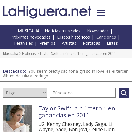
MUSICALIA:
Noticias musicales
Novedades
Próximas novedades
Discos históricos
Canciones
Festivales
Premios
Artistas
Portadas
Listas
Musicalia
>
Noticias
> Taylor Swift la número 1 en ganancias en 2011
Destacado:
'You seem pretty sad for a girl so in love' es el tercer
álbum de Olivia Rodrigo
Taylor Swift la número 1 en
ganancias en 2011
U2, Kenny Chesney, Lady Gaga, Lil
Wayne, Sade, Bon Jovi, Celine Dion,