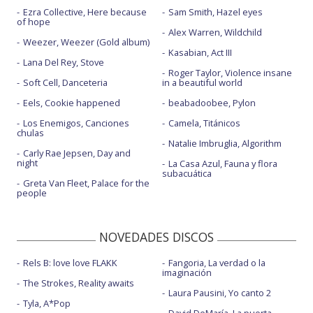
Ezra Collective, Here because
Sam Smith, Hazel eyes
of hope
Alex Warren, Wildchild
Weezer, Weezer (Gold album)
Kasabian, Act III
Lana Del Rey, Stove
Roger Taylor, Violence insane
Soft Cell, Danceteria
in a beautiful world
Eels, Cookie happened
beabadoobee, Pylon
Los Enemigos, Canciones
Camela, Titánicos
chulas
Natalie Imbruglia, Algorithm
Carly Rae Jepsen, Day and
night
La Casa Azul, Fauna y flora
subacuática
Greta Van Fleet, Palace for the
people
NOVEDADES DISCOS
Rels B: love love FLAKK
Fangoria, La verdad o la
imaginación
The Strokes, Reality awaits
Laura Pausini, Yo canto 2
Tyla, A*Pop