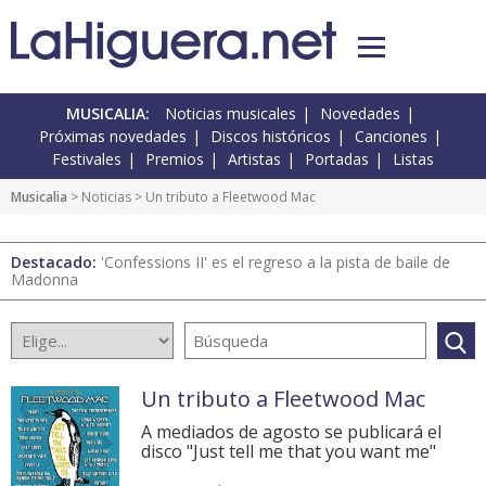
MUSICALIA:
Noticias musicales
Novedades
Próximas novedades
Discos históricos
Canciones
Festivales
Premios
Artistas
Portadas
Listas
Musicalia
>
Noticias
> Un tributo a Fleetwood Mac
Destacado:
'Confessions II' es el regreso a la pista de baile de
Madonna
Un tributo a Fleetwood Mac
A mediados de agosto se publicará el
disco "Just tell me that you want me"