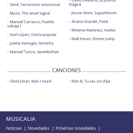
David DeMaría, La puerta
mágica
Siloé, Terrorismo emocional
Jessie Ware, Superbloom
Muse, The wow! signal
Ariana Grande, Petal
Manuel Carrasco, Pueblo
salvaje I
Melanie Martinez, Hades
Xoel López, Oniria popular
Niall Horan, Dinner party
Julieta Venegas, Norteña
Manuel Turizo, Apambichao
CANCIONES
Olivia Dean, Man I need
Rels B, Tu vas sin (fav)
MUSICALIA
Noticias
Novedades
Próximas novedades