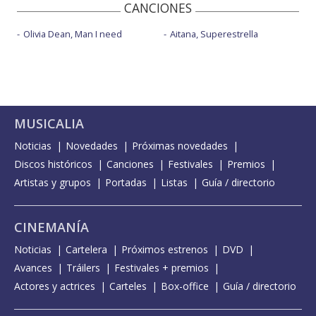
CANCIONES
Olivia Dean, Man I need
Aitana, Superestrella
MUSICALIA
Noticias
Novedades
Próximas novedades
Discos históricos
Canciones
Festivales
Premios
Artistas y grupos
Portadas
Listas
Guía / directorio
CINEMANÍA
Noticias
Cartelera
Próximos estrenos
DVD
Avances
Tráilers
Festivales + premios
Actores y actrices
Carteles
Box-office
Guía / directorio