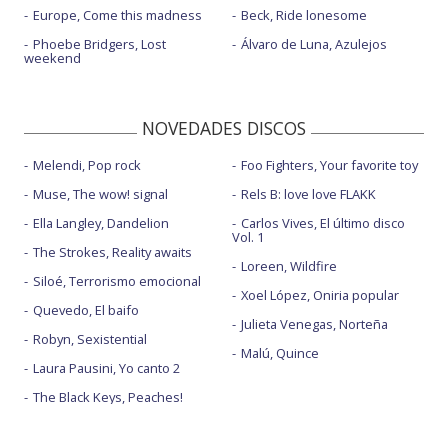
Europe, Come this madness
Beck, Ride lonesome
Phoebe Bridgers, Lost
Álvaro de Luna, Azulejos
weekend
NOVEDADES DISCOS
Melendi, Pop rock
Foo Fighters, Your favorite toy
Muse, The wow! signal
Rels B: love love FLAKK
Ella Langley, Dandelion
Carlos Vives, El último disco
Vol. 1
The Strokes, Reality awaits
Loreen, Wildfire
Siloé, Terrorismo emocional
Xoel López, Oniria popular
Quevedo, El baifo
Julieta Venegas, Norteña
Robyn, Sexistential
Malú, Quince
Laura Pausini, Yo canto 2
The Black Keys, Peaches!