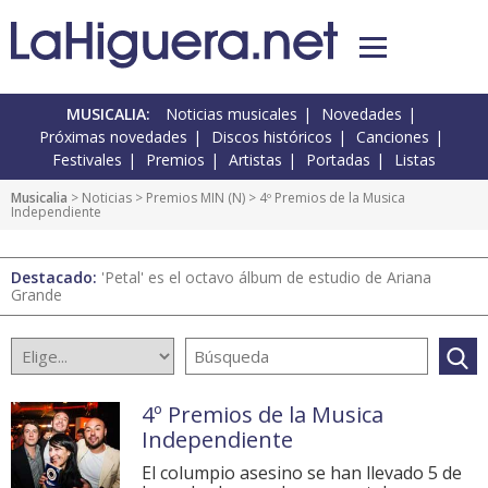
MUSICALIA:
Noticias musicales
Novedades
Próximas novedades
Discos históricos
Canciones
Festivales
Premios
Artistas
Portadas
Listas
Musicalia
>
Noticias
>
Premios MIN
(
N
) > 4º Premios de la Musica
Independiente
Destacado:
'Petal' es el octavo álbum de estudio de Ariana
Grande
4º Premios de la Musica
Independiente
El columpio asesino se han llevado 5 de