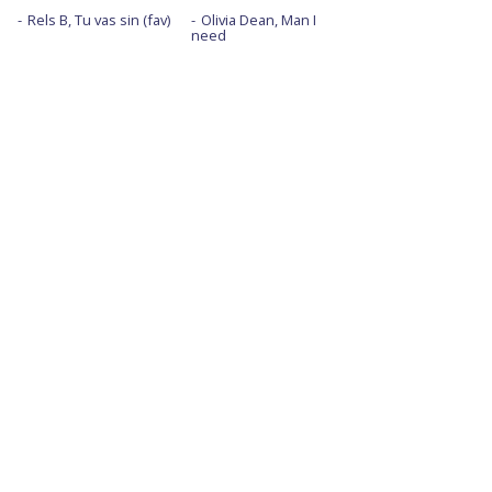
Rels B, Tu vas sin (fav)
Olivia Dean, Man I
need