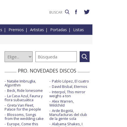
es
Premios
Artistas
Portadas
Listas
PRO. NOVEDADES DISCOS
Natalie Imbruglia,
Pablo López, El cuatro
Algorithm
David Bisbal, Eternos
Beck, Ride lonesome
Interpol, This mirror
La Casa Azul, Fauna y
weighs a ton
flora subacuática
Alex Warren,
Greta Van Fleet,
Wildchild
Palace for the people
Arde Bogotá,
Blossoms, Songs
Manufacturas del club
from the wedding cake
de la gente sola
Europe, Come this
Alabama Shakes, I