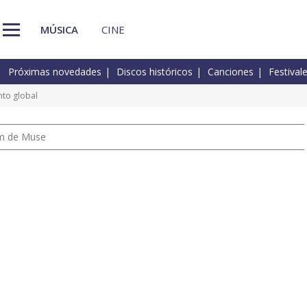
MÚSICA
CINE
Próximas novedades
Discos históricos
Canciones
Festival
nto global
um de Muse