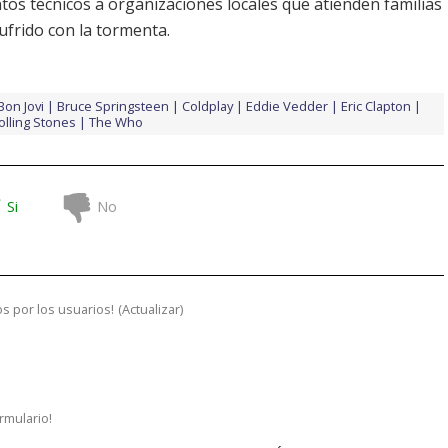
tos técnicos a organizaciones locales que atienden familias
ufrido con la tormenta.
Bon Jovi
Bruce Springsteen
Coldplay
Eddie Vedder
Eric Clapton
olling Stones
The Who
Si
No
s por los usuarios!
(
Actualizar
)
ormulario!