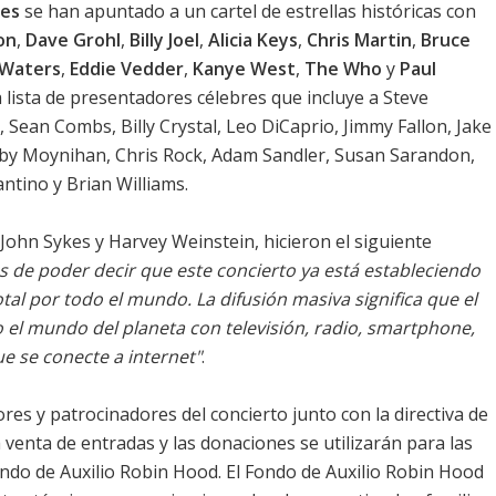
nes
se han apuntado a un cartel de estrellas históricas con
on
,
Dave Grohl
,
Billy Joel
,
Alicia Keys
,
Chris Martin
,
Bruce
 Waters
,
Eddie Vedder
,
Kanye West
,
The Who
y
Paul
lista de presentadores célebres que incluye a Steve
, Sean Combs, Billy Crystal, Leo DiCaprio, Jimmy Fallon, Jake
obby Moynihan, Chris Rock, Adam Sandler, Susan Sarandon,
ntino y Brian Williams.
John Sykes y Harvey Weinstein, hicieron el siguiente
 de poder decir que este concierto ya está estableciendo
otal por todo el mundo. La difusión masiva significa que el
o el mundo del planeta con televisión, radio, smartphone,
e se conecte a internet"
.
res y patrocinadores del concierto junto con la directiva de
venta de entradas y las donaciones se utilizarán para las
ondo de Auxilio Robin Hood. El Fondo de Auxilio Robin Hood