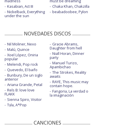
madness
must be dreaming
Kasabian, Act III
Chaka Khan, Chakzilla
Nickelback, Everything
beabadoobee, Pylon
under the sun
NOVEDADES DISCOS
Nil Moliner, Nexo
Gracie Abrams,
Daughter from hell
Malú, Quince
Niall Horan, Dinner
Xoel López, Oniria
party
popular
Manuel Turizo,
Melendi, Pop rock
Apambichao
Quevedo, El baifo
The Strokes, Reality
Bunbury, De un siglo
awaits
anterior
RAYE, This music may
Ariana Grande, Petal
contain hope.
Rels B: love love
Fangoria, La verdad o
FLAKK
la imaginación
Sienna Spiro, Visitor
Tyla, A*Pop
CANCIONES