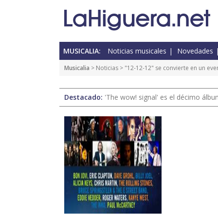
MUSICALIA:
Noticias musicales
Novedades
Musicalia
>
Noticias
> "12-12-12" se convierte en un eve
Destacado:
'The wow! signal' es el décimo álb