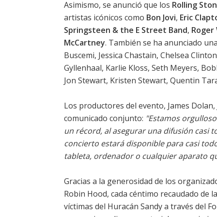
Asimismo, se anunció que los
Rolling Sto
artistas icónicos como
Bon Jovi
,
Eric Clapt
Springsteen & the E Street Band
,
Roger
McCartney
. También se ha anunciado una 
Buscemi, Jessica Chastain, Chelsea Clinton
Gyllenhaal, Karlie Kloss, Seth Meyers, B
Jon Stewart, Kristen Stewart, Quentin Tara
Los productores del evento, James Dolan, 
comunicado conjunto:
"Estamos orgullosos
un récord, al asegurar una difusión casi t
concierto estará disponible para casi tod
tableta, ordenador o cualquier aparato qu
Gracias a la generosidad de los organizado
Robin Hood, cada céntimo recaudado de la 
víctimas del Huracán Sandy a través del F