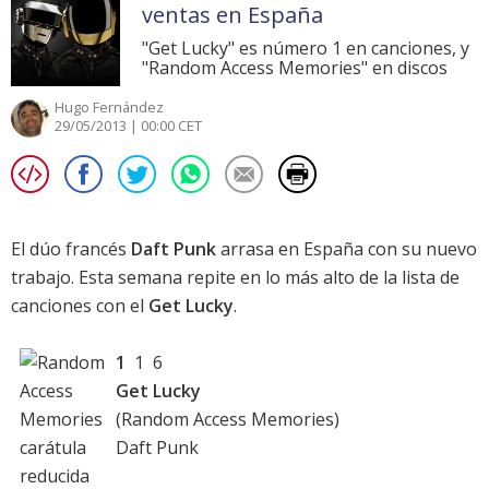
ventas en España
"Get Lucky" es número 1 en canciones, y
"Random Access Memories" en discos
Hugo Fernández
29/05/2013 | 00:00 CET
El dúo francés
Daft Punk
arrasa en España con su nuevo
trabajo. Esta semana repite en lo más alto de la
lista de
canciones
con el
Get Lucky
.
1
1 6
Get Lucky
(
Random Access Memories
)
Daft Punk