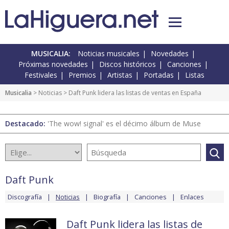
MUSICALIA:
Noticias musicales
Novedades
Próximas novedades
Discos históricos
Canciones
Festivales
Premios
Artistas
Portadas
Listas
Musicalia
>
Noticias
> Daft Punk lidera las listas de ventas en España
Destacado:
'The wow! signal' es el décimo álbum de Muse
Daft Punk
Discografía
Noticias
Biografía
Canciones
Enlaces
Daft Punk lidera las listas de