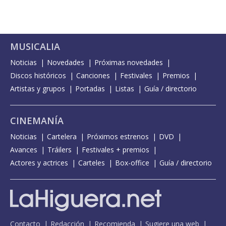
MUSICALIA
Noticias
Novedades
Próximas novedades
Discos históricos
Canciones
Festivales
Premios
Artistas y grupos
Portadas
Listas
Guía / directorio
CINEMANÍA
Noticias
Cartelera
Próximos estrenos
DVD
Avances
Tráilers
Festivales + premios
Actores y actrices
Carteles
Box-office
Guía / directorio
Contacto
Redacción
Recomienda
Sugiere una web