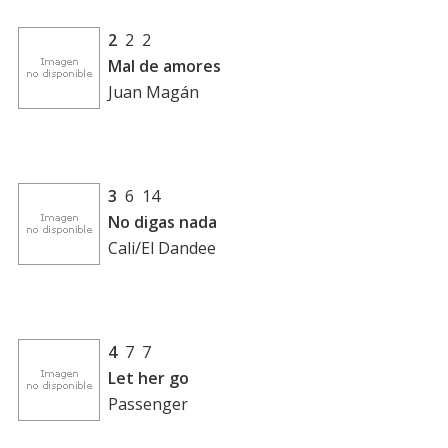
2
2 2
Mal de amores
Juan Magán
3
6 14
No digas nada
Cali/El Dandee
4
7 7
Let her go
Passenger