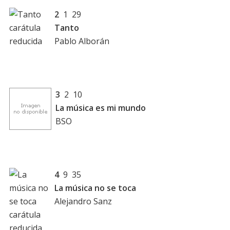
2
1 29
Tanto
Pablo Alborán
3
2 10
La música es mi mundo
BSO
4
9 35
La música no se toca
Alejandro Sanz