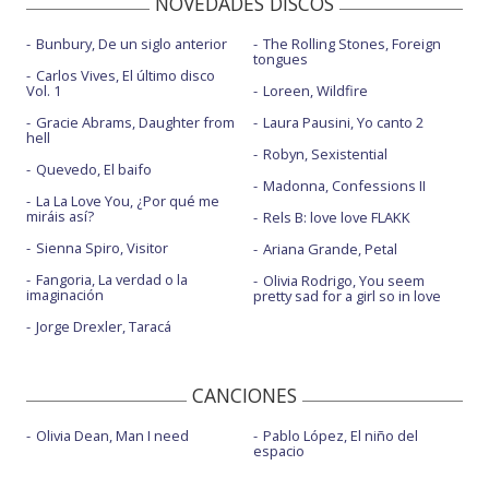
NOVEDADES DISCOS
Bunbury, De un siglo anterior
The Rolling Stones, Foreign
tongues
Carlos Vives, El último disco
Vol. 1
Loreen, Wildfire
Gracie Abrams, Daughter from
Laura Pausini, Yo canto 2
hell
Robyn, Sexistential
Quevedo, El baifo
Madonna, Confessions II
La La Love You, ¿Por qué me
miráis así?
Rels B: love love FLAKK
Sienna Spiro, Visitor
Ariana Grande, Petal
Fangoria, La verdad o la
Olivia Rodrigo, You seem
imaginación
pretty sad for a girl so in love
Jorge Drexler, Taracá
CANCIONES
Olivia Dean, Man I need
Pablo López, El niño del
espacio