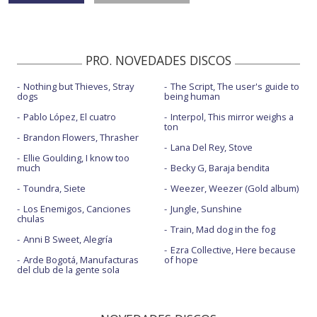
PRO. NOVEDADES DISCOS
Nothing but Thieves, Stray
The Script, The user's guide to
dogs
being human
Pablo López, El cuatro
Interpol, This mirror weighs a
ton
Brandon Flowers, Thrasher
Lana Del Rey, Stove
Ellie Goulding, I know too
much
Becky G, Baraja bendita
Toundra, Siete
Weezer, Weezer (Gold album)
Los Enemigos, Canciones
Jungle, Sunshine
chulas
Train, Mad dog in the fog
Anni B Sweet, Alegría
Ezra Collective, Here because
Arde Bogotá, Manufacturas
of hope
del club de la gente sola