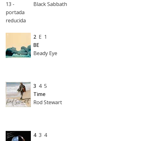
Black Sabbath
2
E 1
BE
Beady Eye
3
4 5
Time
Rod Stewart
4
3 4