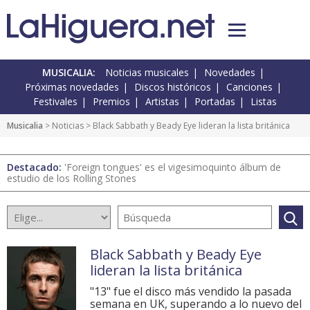
MUSICALIA:
Noticias musicales
Novedades
Próximas novedades
Discos históricos
Canciones
Festivales
Premios
Artistas
Portadas
Listas
Musicalia
>
Noticias
> Black Sabbath y Beady Eye lideran la lista británica
Destacado:
'Foreign tongues' es el vigesimoquinto álbum de
estudio de los Rolling Stones
Black Sabbath y Beady Eye
lideran la lista británica
"13" fue el disco más vendido la pasada
semana en UK, superando a lo nuevo del