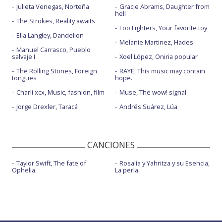
Julieta Venegas, Norteña
Gracie Abrams, Daughter from
hell
The Strokes, Reality awaits
Foo Fighters, Your favorite toy
Ella Langley, Dandelion
Melanie Martinez, Hades
Manuel Carrasco, Pueblo
salvaje I
Xoel López, Oniria popular
The Rolling Stones, Foreign
RAYE, This music may contain
tongues
hope.
Charli xcx, Music, fashion, film
Muse, The wow! signal
Jorge Drexler, Taracá
Andrés Suárez, Lúa
CANCIONES
Taylor Swift, The fate of
Rosalía y Yahritza y su Esencia,
Ophelia
La perla