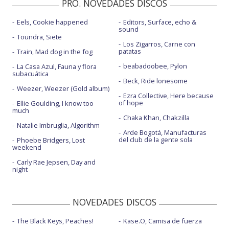
PRO. NOVEDADES DISCOS
Eels, Cookie happened
Editors, Surface, echo &
sound
Toundra, Siete
Los Zigarros, Carne con
patatas
Train, Mad dog in the fog
beabadoobee, Pylon
La Casa Azul, Fauna y flora
subacuática
Beck, Ride lonesome
Weezer, Weezer (Gold album)
Ezra Collective, Here because
of hope
Ellie Goulding, I know too
much
Chaka Khan, Chakzilla
Natalie Imbruglia, Algorithm
Arde Bogotá, Manufacturas
del club de la gente sola
Phoebe Bridgers, Lost
weekend
Carly Rae Jepsen, Day and
night
NOVEDADES DISCOS
The Black Keys, Peaches!
Kase.O, Camisa de fuerza