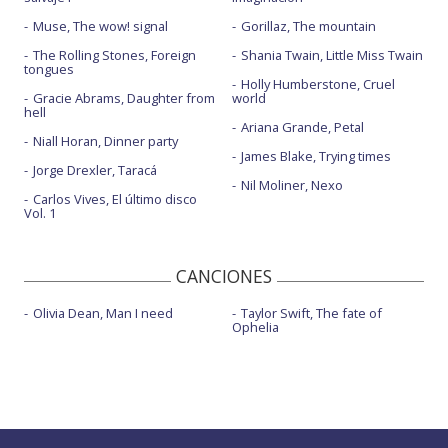
Muse, The wow! signal
Gorillaz, The mountain
The Rolling Stones, Foreign
Shania Twain, Little Miss Twain
tongues
Holly Humberstone, Cruel
Gracie Abrams, Daughter from
world
hell
Ariana Grande, Petal
Niall Horan, Dinner party
James Blake, Trying times
Jorge Drexler, Taracá
Nil Moliner, Nexo
Carlos Vives, El último disco
Vol. 1
CANCIONES
Olivia Dean, Man I need
Taylor Swift, The fate of
Ophelia