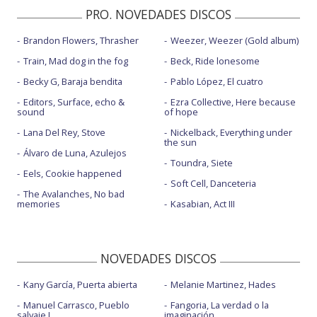
PRO. NOVEDADES DISCOS
Brandon Flowers, Thrasher
Weezer, Weezer (Gold album)
Train, Mad dog in the fog
Beck, Ride lonesome
Becky G, Baraja bendita
Pablo López, El cuatro
Editors, Surface, echo &
Ezra Collective, Here because
sound
of hope
Lana Del Rey, Stove
Nickelback, Everything under
the sun
Álvaro de Luna, Azulejos
Toundra, Siete
Eels, Cookie happened
Soft Cell, Danceteria
The Avalanches, No bad
memories
Kasabian, Act III
NOVEDADES DISCOS
Kany García, Puerta abierta
Melanie Martinez, Hades
Manuel Carrasco, Pueblo
Fangoria, La verdad o la
salvaje I
imaginación