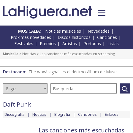
MUSICALIA:
Noticias musicales
Novedades
Próximas novedades
Discos históricos
Canciones
Festivales
Premios
Artistas
Portadas
Listas
Musicalia
>
Noticias
> Las canciones más escuchadas en streaming
Destacado:
'The wow! signal' es el décimo álbum de Muse
Daft Punk
Discografía
Noticias
Biografía
Canciones
Enlaces
Las canciones más escuchadas