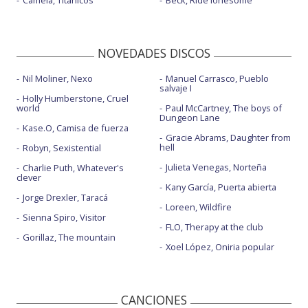
Camela, Titánicos
Beck, Ride lonesome
NOVEDADES DISCOS
Nil Moliner, Nexo
Manuel Carrasco, Pueblo
salvaje I
Holly Humberstone, Cruel
world
Paul McCartney, The boys of
Dungeon Lane
Kase.O, Camisa de fuerza
Gracie Abrams, Daughter from
hell
Robyn, Sexistential
Julieta Venegas, Norteña
Charlie Puth, Whatever's
clever
Kany García, Puerta abierta
Jorge Drexler, Taracá
Loreen, Wildfire
Sienna Spiro, Visitor
FLO, Therapy at the club
Gorillaz, The mountain
Xoel López, Oniria popular
CANCIONES