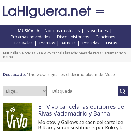
MUSICALIA:
Noticias musicales
Novedades
Próximas novedades
Discos históricos
Canciones
Festivales
Premios
Artistas
Portadas
Listas
Musicalia
>
Noticias
> En Vivo cancela las ediciones de Rivas Vaciamadrid y
Barna
Destacado:
'The wow! signal' es el décimo álbum de Muse
En Vivo cancela las ediciones de
Rivas Vaciamadrid y Barna
Molotov y Gallows se caen del cartel de
Bilbao y serán sustituidos por Rulo y la