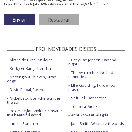
Se permiten las siguientes etiquetas en el mensaje <b> <i> <u>
PRO. NOVEDADES DISCOS
Álvaro de Luna, Azulejos
Carly Rae Jepsen, Day and
night
Becky G, Baraja bendita
The Avalanches, No bad
memories
Nothing but Thieves, Stray
dogs
Ellie Goulding, I know too
much
David Bisbal, Eternos
Soft Cell, Danceteria
Nickelback, Everything under
the sun
Toundra, Siete
Roger Taylor, Violence insane
in a beautiful world
Anni B Sweet, Alegría
Jungle, Sunshine
Jorja Smith, What are the odds