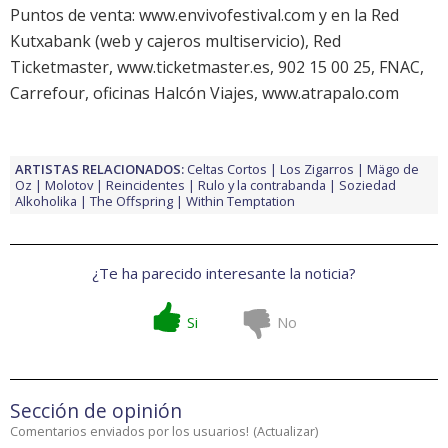
Puntos de venta: www.envivofestival.com y en la Red
Kutxabank (web y cajeros multiservicio), Red
Ticketmaster, www.ticketmaster.es, 902 15 00 25, FNAC,
Carrefour, oficinas Halcón Viajes, www.atrapalo.com
ARTISTAS RELACIONADOS:
Celtas Cortos
Los Zigarros
Mägo de
Oz
Molotov
Reincidentes
Rulo y la contrabanda
Soziedad
Alkoholika
The Offspring
Within Temptation
¿Te ha parecido interesante la noticia?
Si
No
Sección de opinión
Comentarios enviados por los usuarios!
(
Actualizar
)