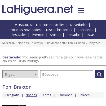
MUSICALIA:
Noticias musicales
Novedades
Próximas novedades
Discos históricos
Canciones
Festivales
Premios
Artistas
Portadas
Listas
Musicalia
>
Noticias
> "Hurt you", un dueto entre Toni Braxton y Babyface
Destacado:
'You seem pretty sad for a girl so in love' es el tercer
álbum de Olivia Rodrigo
Toni Braxton
Discografía
Noticias
Fotos
Canciones
Enlaces