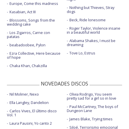
Europe, Come this madness
Nothing but Thieves, Stray
dogs
Kasabian, Act III
Beck, Ride lonesome
Blossoms, Songs from the
wedding cake
Roger Taylor, Violence insane
in a beautiful world
Los Zigarros, Carne con
patatas
Alabama Shakes, I must be
dreaming
beabadoobee, Pylon
Tove Lo, Estrus
Ezra Collective, Here because
of hope
Chaka Khan, Chakzilla
NOVEDADES DISCOS
Nil Moliner, Nexo
Olivia Rodrigo, You seem
pretty sad for a girl so in love
Ella Langley, Dandelion
Paul McCartney, The boys of
Dungeon Lane
Carlos Vives, El último disco
Vol. 1
James Blake, Trying times
Laura Pausini, Yo canto 2
Siloé, Terrorismo emocional