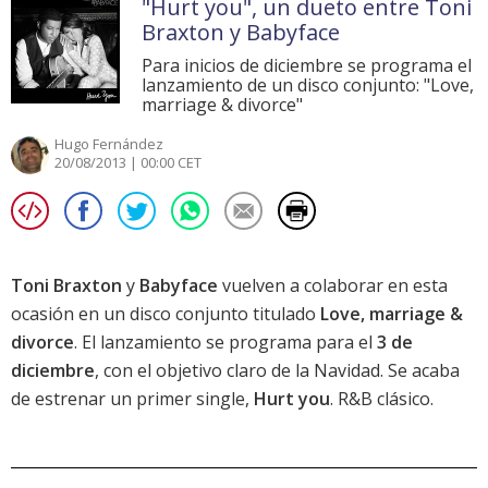
"Hurt you", un dueto entre Toni
Braxton y Babyface
Para inicios de diciembre se programa el
lanzamiento de un disco conjunto: "Love,
marriage & divorce"
Hugo Fernández
20/08/2013 | 00:00 CET
Toni Braxton
y
Babyface
vuelven a colaborar en esta
ocasión en un disco conjunto titulado
Love, marriage &
divorce
. El lanzamiento se programa para el
3 de
diciembre
, con el objetivo claro de la Navidad. Se acaba
de estrenar un primer single,
Hurt you
. R&B clásico.